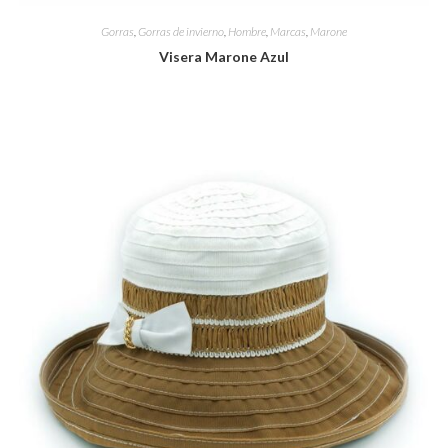
Gorras
,
Gorras de invierno
,
Hombre
,
Marcas
,
Marone
Visera Marone Azul