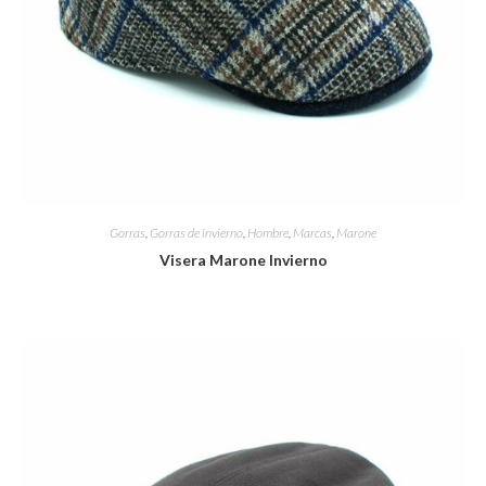
Gorras
,
Gorras de invierno
,
Hombre
,
Marcas
,
Marone
Visera Marone Invierno