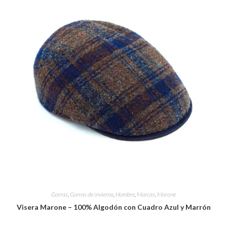
Gorras
,
Gorras de invierno
,
Hombre
,
Marcas
,
Marone
Visera Marone – 100% Algodón con Cuadro Azul y Marrón