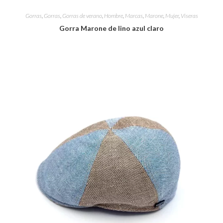
Gorras
,
Gorras
,
Gorras de verano
,
Hombre
,
Marcas
,
Marone
,
Mujer
,
Viseras
Gorra Marone de lino azul claro