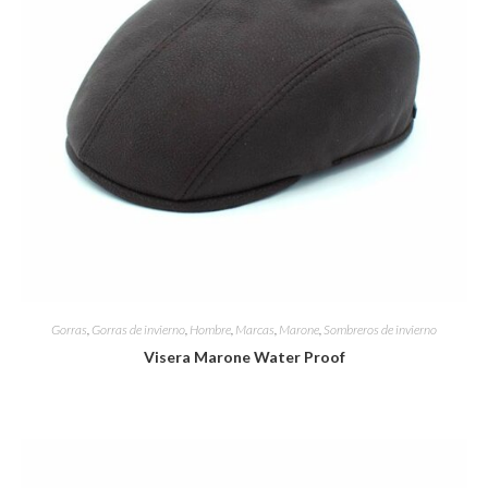
Gorras
,
Gorras de invierno
,
Hombre
,
Marcas
,
Marone
,
Sombreros de invierno
Visera Marone Water Proof