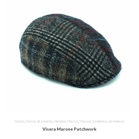
Gorras
,
Gorras de invierno
,
Hombre
,
Marcas
,
Marone
,
Sombreros de invierno
Visera Marone Patchwork