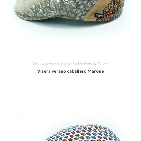
Gorras
,
Gorras de verano
,
Hombre
,
Marcas
,
Marone
Visera verano caballero Marone