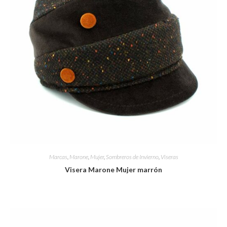
Marcas
,
Marone
,
Mujer
,
Sombreros de Invierno
,
Viseras
Visera Marone Mujer marrón