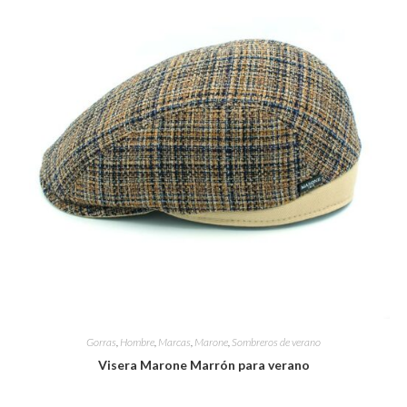
Gorras
,
Hombre
,
Marcas
,
Marone
,
Sombreros de verano
Visera Marone Marrón para verano