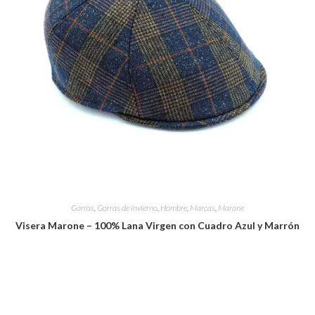
Gorras
,
Gorras de invierno
,
Hombre
,
Marcas
,
Marone
Visera Marone – 100% Lana Virgen con Cuadro Azul y Marrón