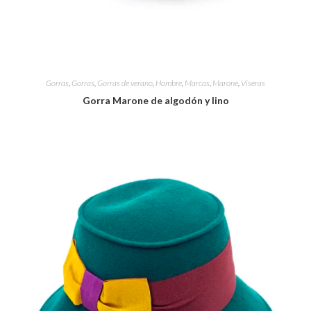
Gorras
,
Gorras
,
Gorras de verano
,
Hombre
,
Marcas
,
Marone
,
Viseras
Gorra Marone de algodón y lino