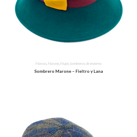
Marcas
,
Marone
,
Mujer
,
Sombreros de Invierno
Sombrero Marone – Fieltro y Lana