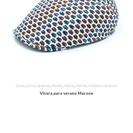
Gorras
,
Gorras de verano
,
Hombre
,
Marcas
,
Marone
,
Sombreros de verano
Visera para verano Marone