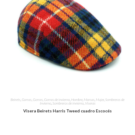
Beirets
,
Gorras
,
Gorras
,
Gorras de invierno
,
Hombre
,
Marcas
,
Mujer
,
Sombreros de
Invierno
,
Sombreros de invierno
,
Viseras
Visera Beirets Harris Tweed cuadro Escocés