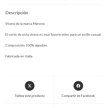
Descripción
Visera de la marca Marone.
El corte de esta visera es muy favorecedor, para un estilo casual.
Composición 100% algodón.
Fabricada en Italia.
Opens
Opens
in
in
a
a
Twitea este producto
Compartir en Facebook
new
new
window
window