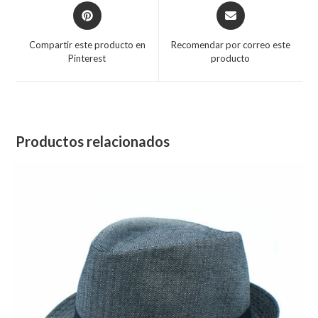
Opens
Opens
in
in
a
a
Compartir este producto en
Recomendar por correo este
new
new
Pinterest
producto
window
window
Productos relacionados