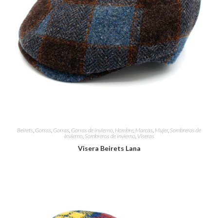
Beirets
,
Gorras
,
Gorras
,
Gorras de invierno
,
Hombre
,
Marcas
,
Mujer
,
Sombreros de
Invierno
,
Sombreros de invierno
,
Viseras
Visera Beirets Lana