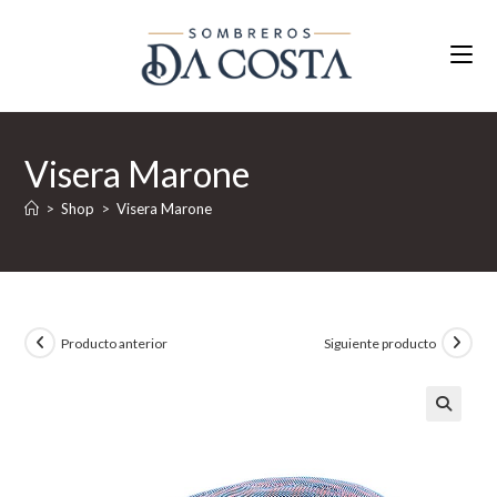
Ir
al
contenido
Visera Marone
>
Shop
>
Visera Marone
Producto anterior
Siguiente producto