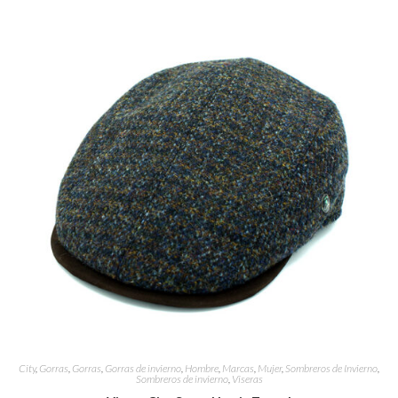
City
,
Gorras
,
Gorras
,
Gorras de invierno
,
Hombre
,
Marcas
,
Mujer
,
Sombreros de Invierno
,
Sombreros de invierno
,
Viseras