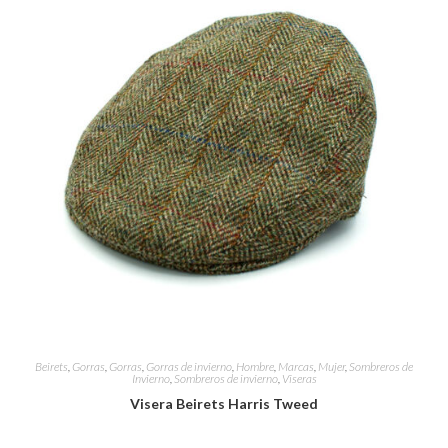
Beirets
,
Gorras
,
Gorras
,
Gorras de invierno
,
Hombre
,
Marcas
,
Mujer
,
Sombreros de
Invierno
,
Sombreros de invierno
,
Viseras
Visera Beirets Harris Tweed