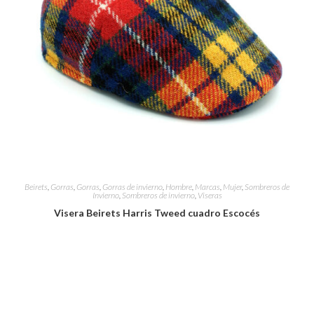
Beirets
,
Gorras
,
Gorras
,
Gorras de invierno
,
Hombre
,
Marcas
,
Mujer
,
Sombreros de
Invierno
,
Sombreros de invierno
,
Viseras
Visera Beirets Harris Tweed cuadro Escocés