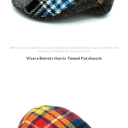
Beirets
,
Gorras
,
Gorras
,
Gorras de invierno
,
Hombre
,
Marcas
,
Mujer
,
Sombreros de
Invierno
,
Sombreros de invierno
,
Viseras
Visera Beirets Harris Tweed Patchwork