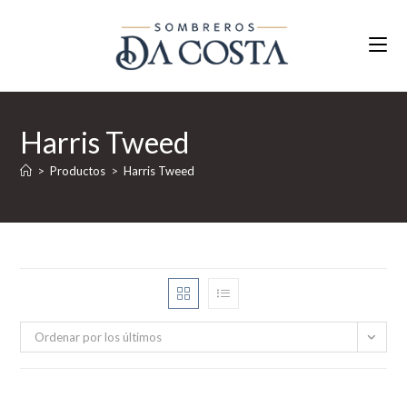
Ir
al
contenido
Harris Tweed
>
Productos
>
Harris Tweed
Ordenar por los últimos