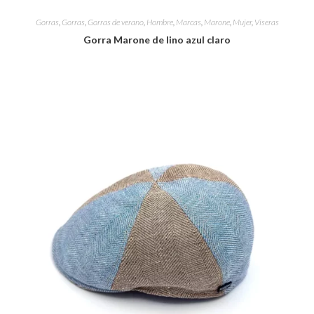
Gorras
,
Gorras
,
Gorras de verano
,
Hombre
,
Marcas
,
Marone
,
Mujer
,
Viseras
Gorra Marone de lino azul claro