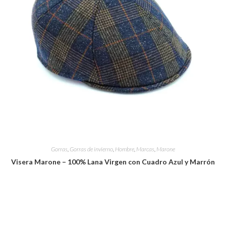
Gorras
,
Gorras de invierno
,
Hombre
,
Marcas
,
Marone
Visera Marone – 100% Lana Virgen con Cuadro Azul y Marrón