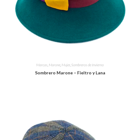
Marcas
,
Marone
,
Mujer
,
Sombreros de Invierno
Sombrero Marone – Fieltro y Lana