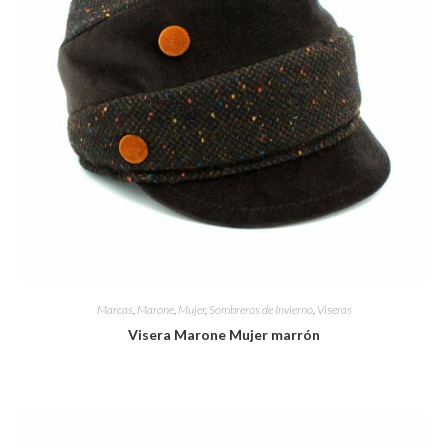
Marcas
,
Marone
,
Mujer
,
Sombreros de Invierno
,
Viseras
Visera Marone Mujer marrón