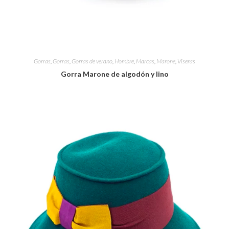
Gorras
,
Gorras
,
Gorras de verano
,
Hombre
,
Marcas
,
Marone
,
Viseras
Gorra Marone de algodón y lino