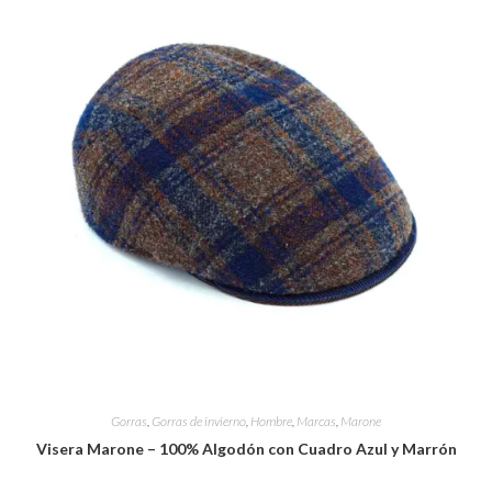
Gorras
,
Gorras de invierno
,
Hombre
,
Marcas
,
Marone
Visera Marone – 100% Algodón con Cuadro Azul y Marrón