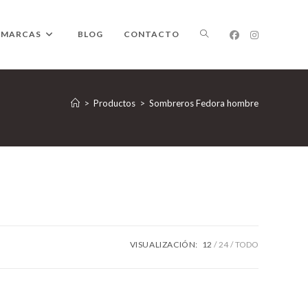
ALTERNAR
MARCAS
BLOG
CONTACTO
BÚSQUEDA
>
Productos
>
Sombreros Fedora hombre
DE
LA
VISUALIZACIÓN:
12
24
TODO