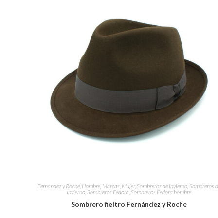
Fernández y Roche
,
Hombre
,
Marcas
,
Mujer
,
Sombreros de invierno
,
Sombreros d
Invierno
,
Sombreros Fedora
,
Sombreros Fedora hombre
Sombrero fieltro Fernández y Roche