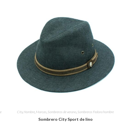
e
City
,
Hombre
,
Marcas
,
Sombreros de verano
,
Sombreros Fedora hombre
Sombrero City Sport de lino