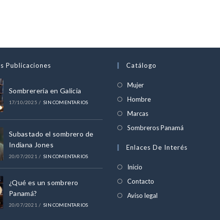
s Publicaciones
Catálogo
Se
Mujer
Sombrerería en Galicia
abre
Se
Hombre
17/10/2025
/
SIN COMENTARIOS
en
abre
Se
Marcas
una
en
abre
Se
Sombreros Panamá
nueva
Subastado el sombrero de
una
en
abre
Indiana Jones
pestaña
Enlaces De Interés
nueva
una
en
20/07/2021
/
SIN COMENTARIOS
pestaña
nueva
una
Inicio
pestaña
nueva
Contacto
¿Qué es un sombrero
pestaña
Panamá?
Aviso legal
20/07/2021
/
SIN COMENTARIOS