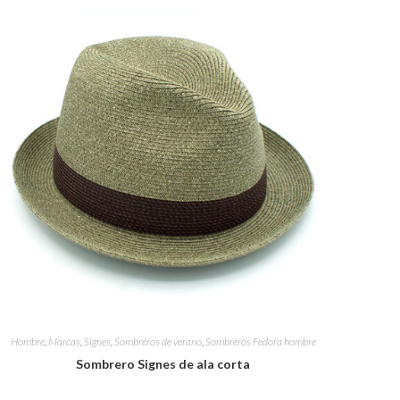
WEB
Hombre
,
Marcas
,
Signes
,
Sombreros de verano
,
Sombreros Fedora hombre
Sombrero Signes de ala corta