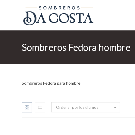
Ir
al
contenido
Sombreros Fedora hombre
Sombreros Fedora para hombre
Ordenar por los últimos