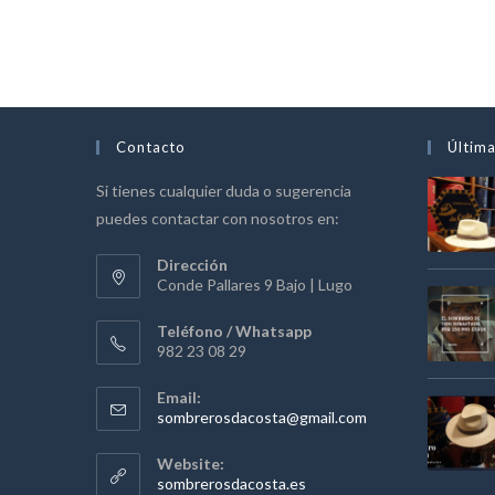
Contacto
Última
Si tienes cualquier duda o sugerencia
puedes contactar con nosotros en:
Dirección
Conde Pallares 9 Bajo | Lugo
Teléfono / Whatsapp
982 23 08 29
Email:
Se
sombrerosdacosta@gmail.com
abre
en
Website:
tu
sombrerosdacosta.es