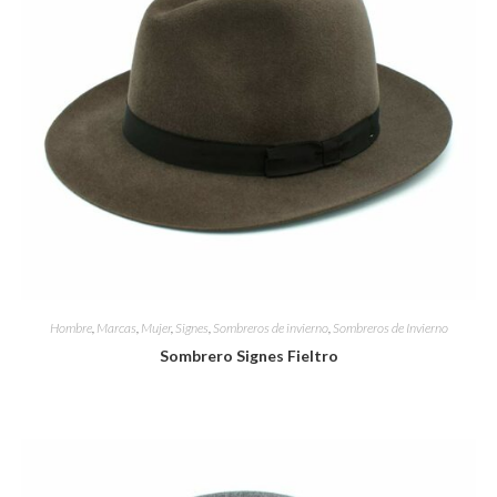
Hombre
,
Marcas
,
Mujer
,
Signes
,
Sombreros de invierno
,
Sombreros de Invierno
Sombrero Signes Fieltro