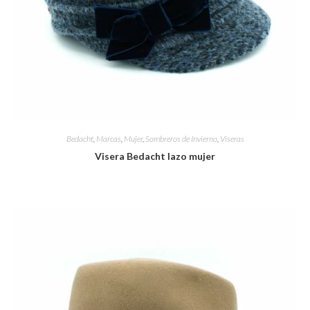
Bedacht
,
Marcas
,
Mujer
,
Sombreros de Invierno
,
Viseras
Visera Bedacht lazo mujer