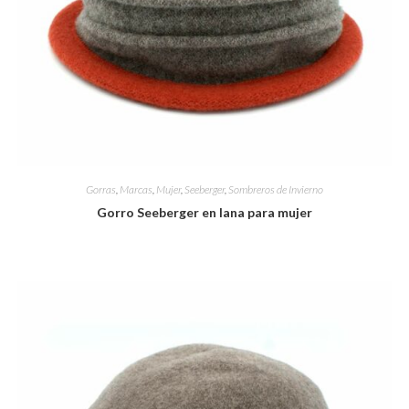
Gorras
,
Marcas
,
Mujer
,
Seeberger
,
Sombreros de Invierno
Gorro Seeberger en lana para mujer