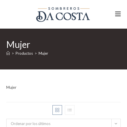
Ir
al
contenido
Mujer
>
Productos
>
Mujer
Mujer
Ordenar por los últimos