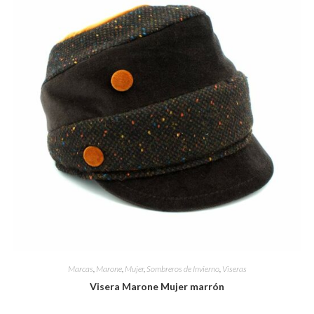
Marcas
,
Marone
,
Mujer
,
Sombreros de Invierno
,
Viseras
Visera Marone Mujer marrón