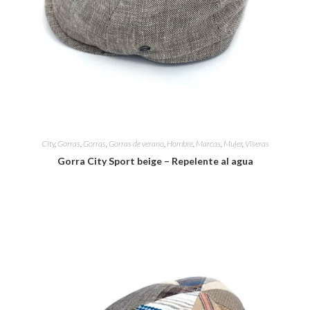
City
,
Gorras
,
Gorras
,
Gorras de verano
,
Hombre
,
Marcas
,
Mujer
,
Viseras
Gorra City Sport beige – Repelente al agua