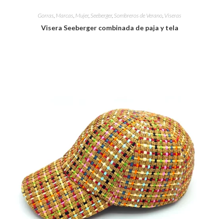
Gorras
,
Marcas
,
Mujer
,
Seeberger
,
Sombreros de Verano
,
Viseras
Visera Seeberger combinada de paja y tela