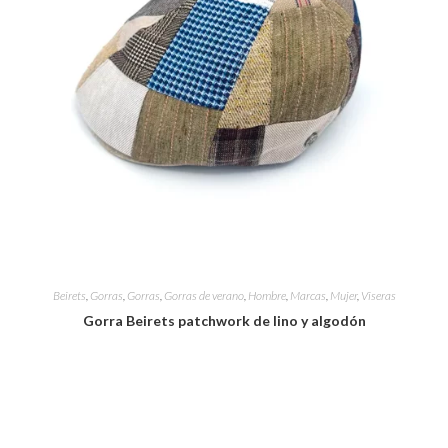
Beirets
,
Gorras
,
Gorras
,
Gorras de verano
,
Hombre
,
Marcas
,
Mujer
,
Viseras
Gorra Beirets patchwork de lino y algodón