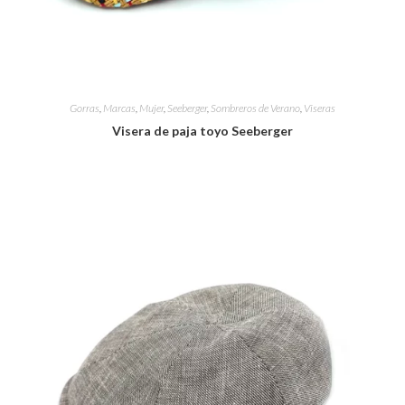
Gorras
,
Marcas
,
Mujer
,
Seeberger
,
Sombreros de Verano
,
Viseras
Visera de paja toyo Seeberger