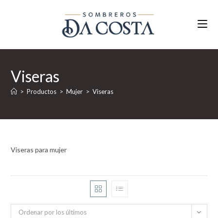
Ir
al
contenido
Viseras
>
Productos
>
Mujer
>
Viseras
Viseras para mujer
Ordenar por los últimos