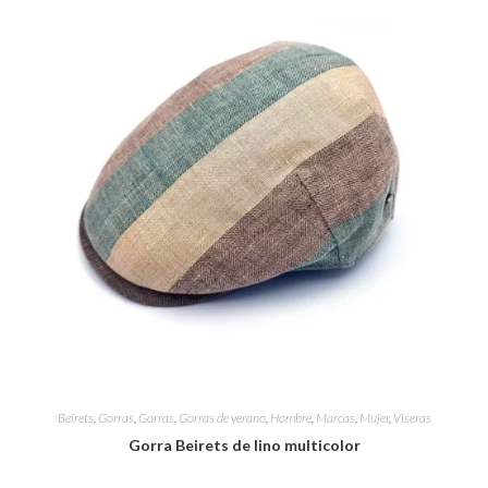
Beirets
,
Gorras
,
Gorras
,
Gorras de verano
,
Hombre
,
Marcas
,
Mujer
,
Viseras
Gorra Beirets de lino multicolor