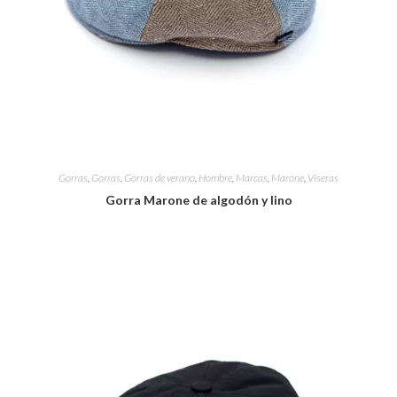
Gorras
,
Gorras
,
Gorras de verano
,
Hombre
,
Marcas
,
Marone
,
Viseras
Gorra Marone de algodón y lino