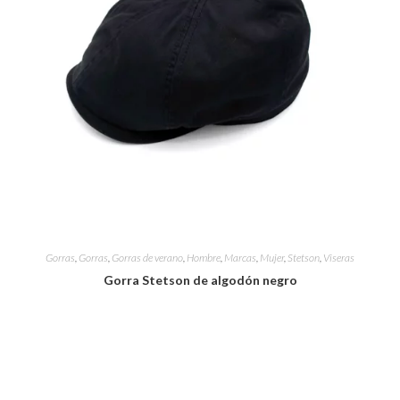
Gorras
,
Gorras
,
Gorras de verano
,
Hombre
,
Marcas
,
Mujer
,
Stetson
,
Viseras
Gorra Stetson de algodón negro