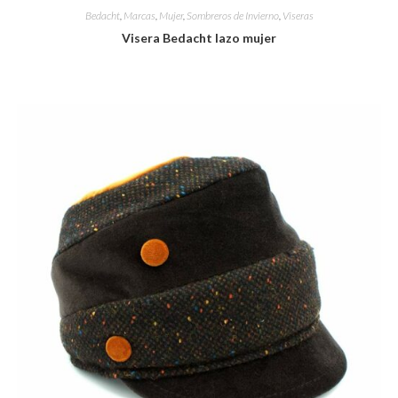
Bedacht
,
Marcas
,
Mujer
,
Sombreros de Invierno
,
Viseras
Visera Bedacht lazo mujer