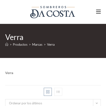
Ir
al
contenido
Verra
>
Productos
>
Marcas
>
Verra
Verra
Ordenar por los últimos