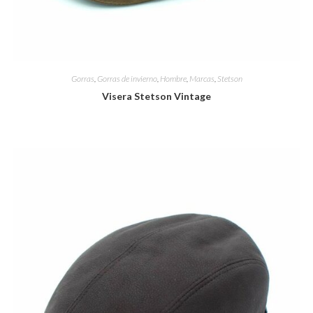
Gorras
,
Gorras de invierno
,
Hombre
,
Marcas
,
Stetson
Visera Stetson Vintage