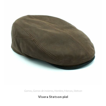
Gorras
,
Gorras de invierno
,
Hombre
,
Marcas
,
Stetson
Visera Stetson piel