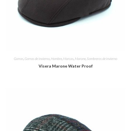
Gorras
,
Gorras de invierno
,
Hombre
,
Marcas
,
Marone
,
Sombreros de invierno
Visera Marone Water Proof