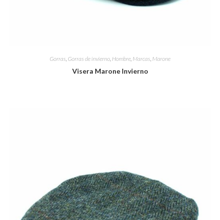
Gorras
,
Gorras de invierno
,
Hombre
,
Marcas
,
Marone
Visera Marone Invierno