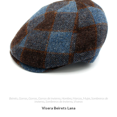
Beirets
,
Gorras
,
Gorras
,
Gorras de invierno
,
Hombre
,
Marcas
,
Mujer
,
Sombreros de
invierno
,
Sombreros de Invierno
,
Viseras
Visera Beirets Lana