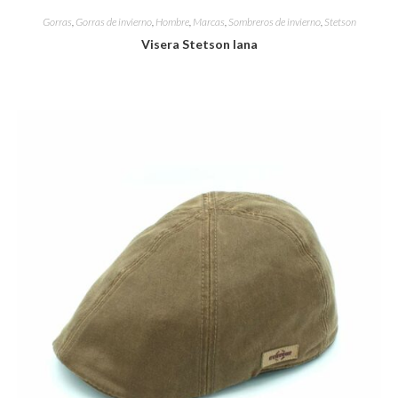
Gorras
,
Gorras de invierno
,
Hombre
,
Marcas
,
Sombreros de invierno
,
Stetson
Visera Stetson lana