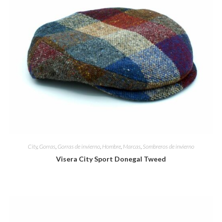
City
,
Gorras
,
Gorras de invierno
,
Hombre
,
Marcas
,
Sombreros de invierno
Visera City Sport Donegal Tweed