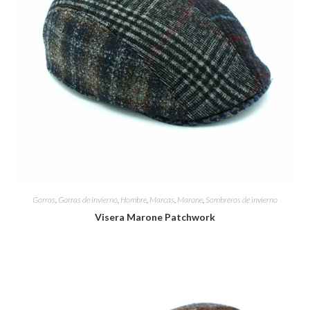
Gorras
,
Gorras de invierno
,
Hombre
,
Marcas
,
Marone
,
Sombreros de invierno
Visera Marone Patchwork