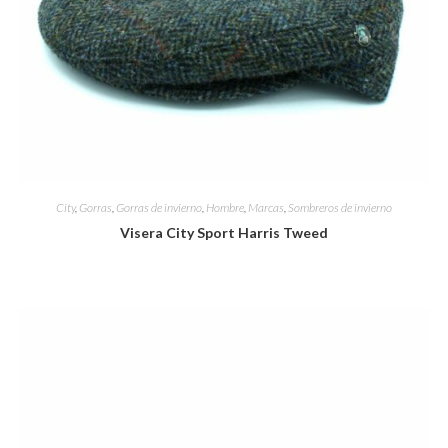
City
,
Gorras
,
Gorras de invierno
,
Hombre
,
Marcas
,
Sombreros de invierno
Visera City Sport Harris Tweed