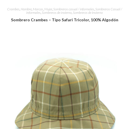
Crambes
,
Hombre
,
Marcas
,
Mujer
,
Sombreros casual / informales
,
Sombreros Casual /
Informales
,
Sombreros de invierno
,
Sombreros de Invierno
Sombrero Crambes – Tipo Safari Tricolor, 100% Algodón