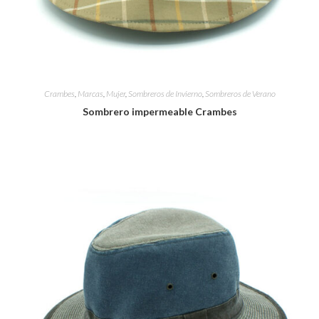
Crambes
,
Marcas
,
Mujer
,
Sombreros de Invierno
,
Sombreros de Verano
Sombrero impermeable Crambes