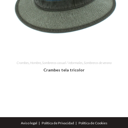
Crambes
,
Hombre
,
Sombreros casual / informales
,
Sombreros de verano
Crambes tela tricolor
Aviso legal
Política de Privacidad
Política de Cookies