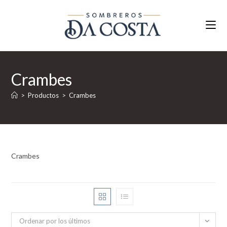
Ir
al
contenido
Crambes
>
Productos
>
Crambes
Crambes
Ordenar por los últimos