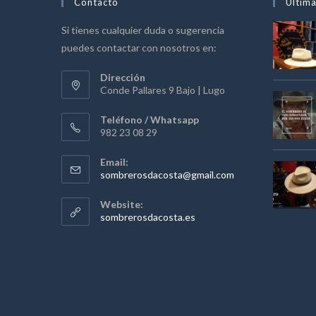
Contacto
Última
Si tienes cualquier duda o sugerencia
puedes contactar con nosotros en:
Dirección
Conde Pallares 9 Bajo | Lugo
Teléfono / Whatsapp
982 23 08 29
Email:
Se
sombrerosdacosta@gmail.com
abre
en
Website:
tu
sombrerosdacosta.es
aplicación