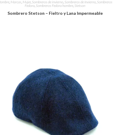
ombre
,
Marcas
,
Mujer
,
Sombreros de invierno
,
Sombreros de Invierno
,
Sombreros
Fedora
,
Sombreros Fedora hombre
,
Stetson
Sombrero Stetson – Fieltro y Lana Impermeable