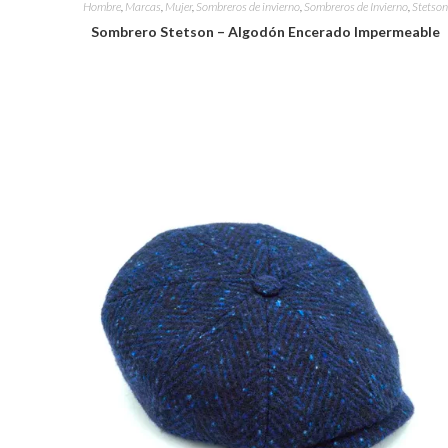
Hombre
,
Marcas
,
Mujer
,
Sombreros de invierno
,
Sombreros de Invierno
,
Stetson
Sombrero Stetson – Algodón Encerado Impermeable