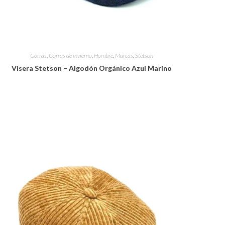
Gorras
,
Gorras de invierno
,
Hombre
,
Marcas
,
Stetson
Visera Stetson – Algodón Orgánico Azul Marino