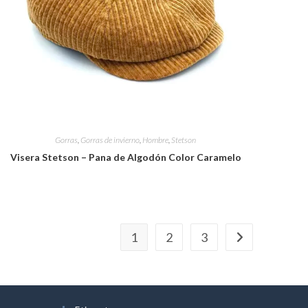
Gorras
,
Gorras de invierno
,
Hombre
,
Stetson
Visera Stetson – Pana de Algodón Color Caramelo
1
2
3