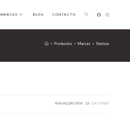
ALTERNAR
MARCAS
BLOG
CONTACTO
BÚSQUEDA
>
Productos
>
Marcas
>
Stetson
DE
LA
VISUALIZACIÓN:
12
24
TODO