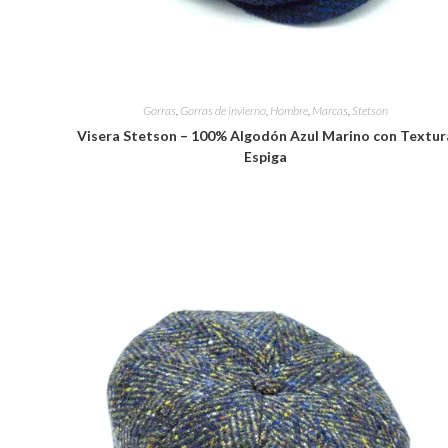
Gorras
,
Gorras de invierno
,
Hombre
,
Marcas
,
Stetson
Visera Stetson – 100% Algodón Azul Marino con Textur
Espiga