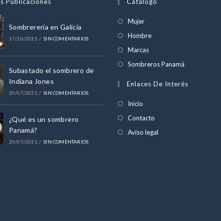
s Publicaciones
Catálogo
Se
Mujer
Sombrerería en Galicia
abre
Se
Hombre
17/10/2025
/
SIN COMENTARIOS
en
abre
Se
Marcas
una
en
abre
Se
Sombreros Panamá
nueva
Subastado el sombrero de
una
en
abre
Indiana Jones
pestaña
Enlaces De Interés
nueva
una
en
20/07/2021
/
SIN COMENTARIOS
pestaña
nueva
una
Inicio
pestaña
nueva
Contacto
¿Qué es un sombrero
pestaña
Panamá?
Aviso legal
20/07/2021
/
SIN COMENTARIOS