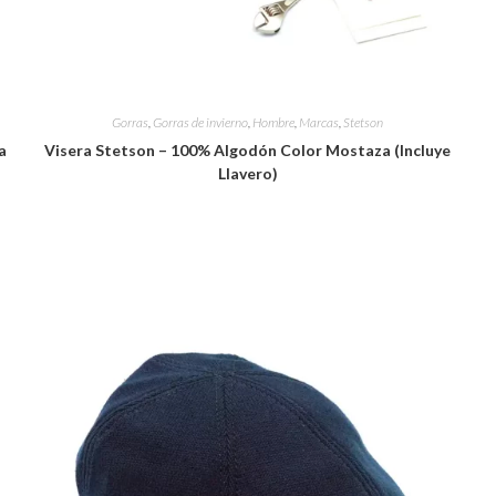
Gorras
,
Gorras de invierno
,
Hombre
,
Marcas
,
Stetson
a
Visera Stetson – 100% Algodón Color Mostaza (Incluye
Llavero)