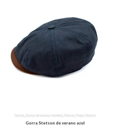
WEB
Gorras
,
Gorras de verano
,
Hombre
,
Marcas
,
Mujer
,
Stetson
Gorra Stetson de verano azul