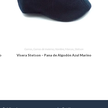
Gorras
,
Gorras de invierno
,
Hombre
,
Marcas
,
Stetson
o
Visera Stetson – Pana de Algodón Azul Marino