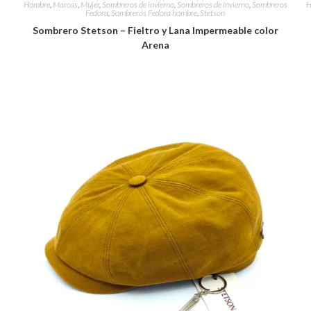
Hombre
,
Marcas
,
Mujer
,
Sombreros de invierno
,
Sombreros de Invierno
,
Sombreros
H
Fedora
,
Sombreros Fedora hombre
,
Stetson
Sombrero Stetson – Fieltro y Lana Impermeable color
Arena