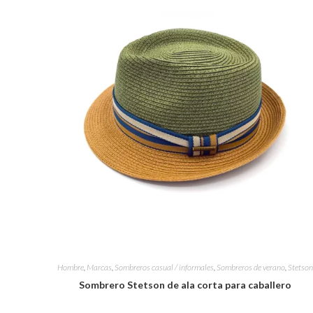
Hombre
,
Marcas
,
Sombreros casual / informales
,
Sombreros de verano
,
Stetso
Sombrero Stetson de ala corta para caballero