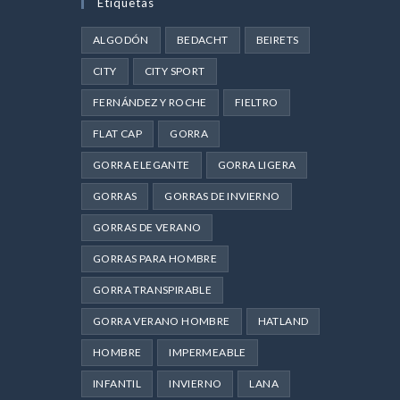
Etiquetas
ALGODÓN
BEDACHT
BEIRETS
CITY
CITY SPORT
FERNÁNDEZ Y ROCHE
FIELTRO
FLAT CAP
GORRA
GORRA ELEGANTE
GORRA LIGERA
GORRAS
GORRAS DE INVIERNO
GORRAS DE VERANO
GORRAS PARA HOMBRE
GORRA TRANSPIRABLE
GORRA VERANO HOMBRE
HATLAND
HOMBRE
IMPERMEABLE
INFANTIL
INVIERNO
LANA