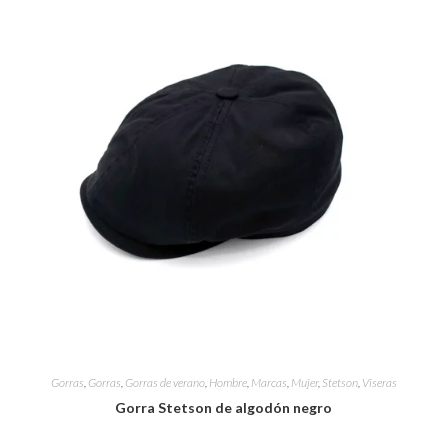
n
Gorras
,
Gorras
,
Gorras de verano
,
Hombre
,
Marcas
,
Mujer
,
Stetson
,
Viseras
Gorra Stetson de algodón negro