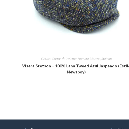
Gorras
,
Gorras de invierno
,
Hombre
,
Marcas
,
Stetson
Visera Stetson – 100% Lana Tweed Azul Jaspeado (Estil
Newsboy)