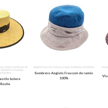
cas
,
Mujer
,
Sombreros de
Angiolo Frasconi
,
Marcas
,
Mujer
,
Sombreros de Verano
Gorr
,
Sombreros Panamá
,
á hombre
Sombrero Angiolo Frasconi de ramio
Vis
100%
stilo bolero
 Roche