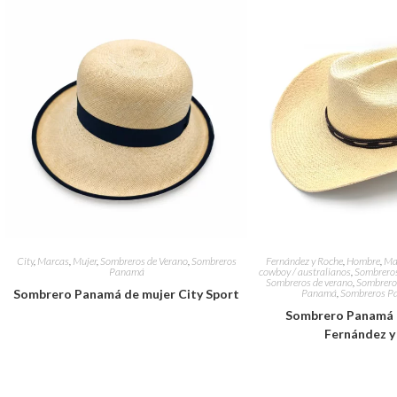
City
,
Marcas
,
Mujer
,
Sombreros de Verano
,
Sombreros
Fernández y Roche
,
Hombre
,
Ma
Panamá
cowboy / australianos
,
Sombreros
Sombreros de verano
,
Sombrero
Sombrero Panamá de mujer City Sport
Panamá
,
Sombreros P
Sombrero Panamá e
Fernández y