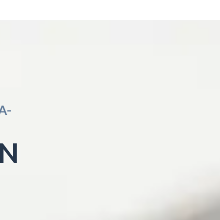
A-
ON