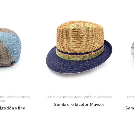
ano
,
Hombre
,
Marcas
,
Hombre
,
Marcas
,
Mayser
,
Sombreros de verano
Hats
eras
Sombrero bicolor Mayser
lgodón y lino
Somb