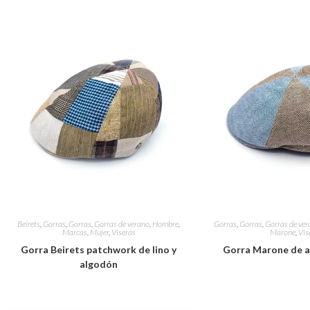
Beirets
,
Gorras
,
Gorras
,
Gorras de verano
,
Hombre
,
Gorras
,
Gorras
,
Gorras de ver
Marcas
,
Mujer
,
Viseras
Marone
,
Vis
Gorra Beirets patchwork de lino y
Gorra Marone de a
algodón