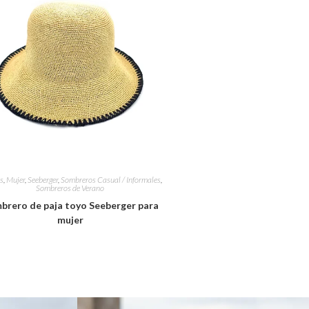
s
,
Mujer
,
Seeberger
,
Sombreros Casual / Informales
,
Sombreros de Verano
brero de paja toyo Seeberger para
mujer