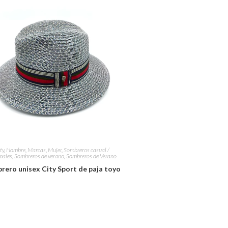
ty
,
Hombre
,
Marcas
,
Mujer
,
Sombreros casual /
males
,
Sombreros de verano
,
Sombreros de Verano
rero unisex City Sport de paja toyo