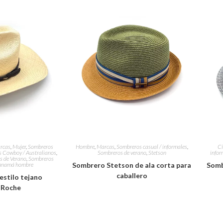
rcas
,
Mujer
,
Sombreros
Hombre
,
Marcas
,
Sombreros casual / informales
,
Ci
 Cowboy / Australianos
,
Sombreros de verano
,
Stetson
infor
s de Verano
,
Sombreros
anamá hombre
Sombrero Stetson de ala corta para
Somb
caballero
stilo tejano
 Roche