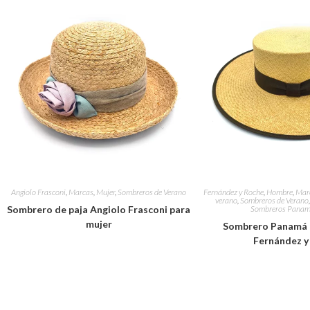
Angiolo Frasconi
,
Marcas
,
Mujer
,
Sombreros de Verano
Fernández y Roche
,
Hombre
,
Mar
verano
,
Sombreros de Verano
Sombrero de paja Angiolo Frasconi para
Sombreros Panam
mujer
Sombrero Panamá e
Fernández y