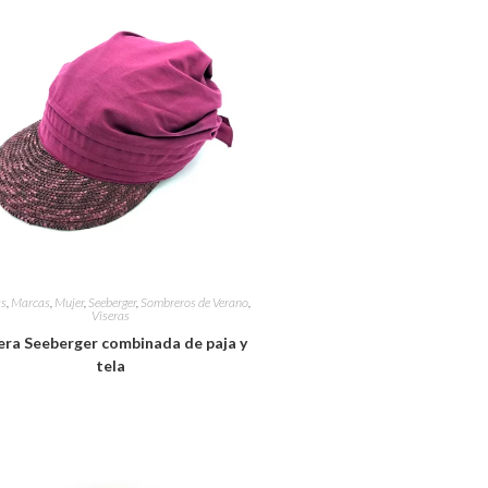
as
,
Marcas
,
Mujer
,
Seeberger
,
Sombreros de Verano
,
Viseras
era Seeberger combinada de paja y
tela