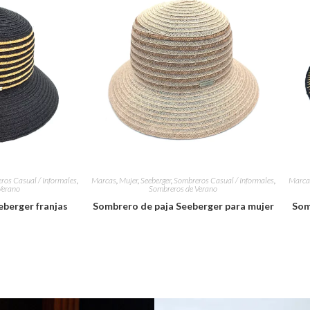
ros Casual / Informales
,
Marcas
,
Mujer
,
Seeberger
,
Sombreros Casual / Informales
,
Marca
Verano
Sombreros de Verano
eberger franjas
Sombrero de paja Seeberger para mujer
Som