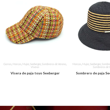
Gorras
,
Marcas
,
Mujer
,
Seeberger
,
Sombreros de Verano
,
Marcas
,
Mujer
,
Seeberger
,
Sombre
Viseras
Sombreros de 
Visera de paja toyo Seeberger
Sombrero de paja Se