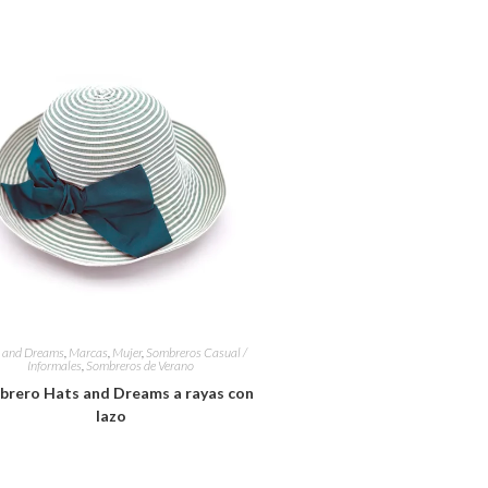
 and Dreams
,
Marcas
,
Mujer
,
Sombreros Casual /
Informales
,
Sombreros de Verano
rero Hats and Dreams a rayas con
lazo