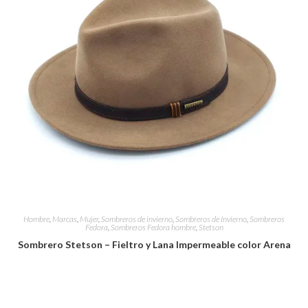
Hombre
,
Marcas
,
Mujer
,
Sombreros de invierno
,
Sombreros de Invierno
,
Sombreros
Fedora
,
Sombreros Fedora hombre
,
Stetson
Sombrero Stetson – Fieltro y Lana Impermeable color Arena