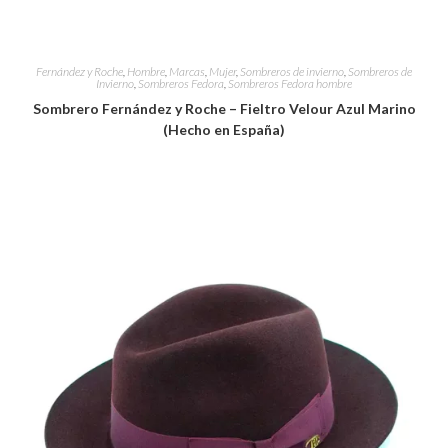
Fernández y Roche
,
Hombre
,
Marcas
,
Mujer
,
Sombreros de invierno
,
Sombreros de
Invierno
,
Sombreros Fedora
,
Sombreros Fedora hombre
Sombrero Fernández y Roche – Fieltro Velour Azul Marino
(Hecho en España)