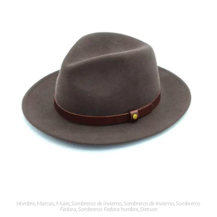
Hombre
,
Marcas
,
Mujer
,
Sombreros de invierno
,
Sombreros de Invierno
,
Sombreros
Fedora
,
Sombreros Fedora hombre
,
Stetson