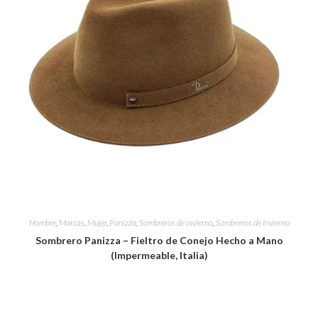
Hombre
,
Marcas
,
Mujer
,
Panizza
,
Sombreros de invierno
,
Sombreros de Invierno
Sombrero Panizza – Fieltro de Conejo Hecho a Mano
(Impermeable, Italia)