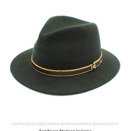
Hombre
,
Marcas
,
Mujer
,
Sombreros de invierno
,
Sombreros de Invierno
,
Stetson
Sombrero Stetson invierno