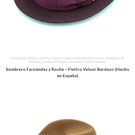
Fernández y Roche
,
Hombre
,
Marcas
,
Mujer
,
Sombreros de invierno
,
Sombreros de
Invierno
,
Sombreros Fedora
,
Sombreros Fedora hombre
Sombrero Fernández y Roche – Fieltro Velour Burdeos (Hecho
en España)