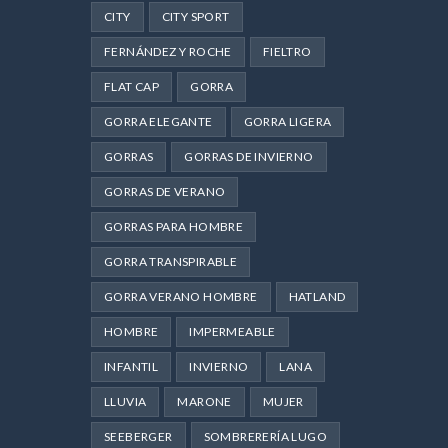
CITY
CITY SPORT
FERNÁNDEZ Y ROCHE
FIELTRO
FLAT CAP
GORRA
GORRA ELEGANTE
GORRA LIGERA
GORRAS
GORRAS DE INVIERNO
GORRAS DE VERANO
GORRAS PARA HOMBRE
GORRA TRANSPIRABLE
GORRA VERANO HOMBRE
HATLAND
HOMBRE
IMPERMEABLE
INFANTIL
INVIERNO
LANA
LLUVIA
MARONE
MUJER
SEEBERGER
SOMBRERERÍA LUGO