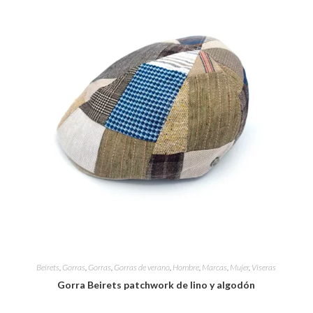
Beirets
,
Gorras
,
Gorras
,
Gorras de verano
,
Hombre
,
Marcas
,
Mujer
,
Viseras
Gorra Beirets patchwork de lino y algodón