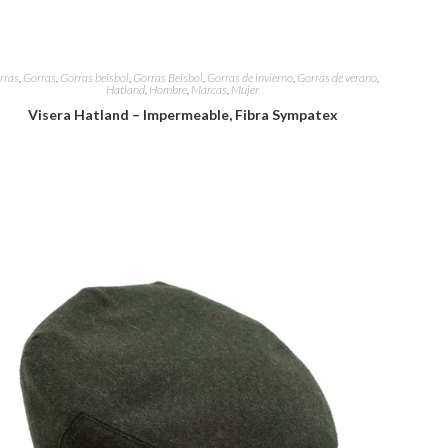
rras
,
Gorras
,
Gorras beisbol
,
Gorras Beisbol
,
Gorras de invierno
,
Gorras de verano
,
Hatland
,
Hombre
,
Marcas
,
Mujer
Visera Hatland – Impermeable, Fibra Sympatex