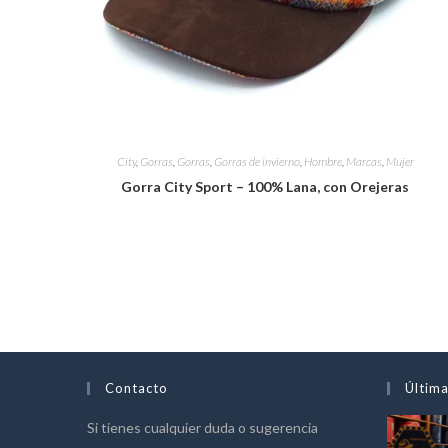
City
,
Gorras
,
Gorras
,
Gorras de invierno
,
Hombre
,
Marcas
,
Mujer
Gorra City Sport – 100% Lana, con Orejeras
Contacto
Última
Si tienes cualquier duda o sugerencia