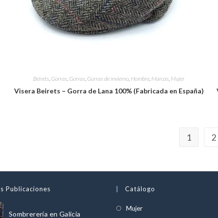
Beirets
,
Gorras
,
Gorras
,
Gorras de invierno
,
Hombre
,
Marcas
,
Mujer
Visera Beirets – Gorra de Lana 100% (Fabricada en España)
1
2
s Publicaciones
Catálogo
Se
Mujer
Sombrerería en Galicia