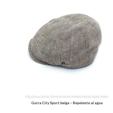
City
,
Gorras
,
Gorras
,
Gorras de verano
,
Hombre
,
Marcas
,
Mujer
,
Viseras
Gorra City Sport beige – Repelente al agua