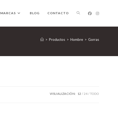
ALTERNAR
MARCAS
BLOG
CONTACTO
BÚSQUEDA
>
Productos
>
Hombre
>
Gorras
DE
LA
VISUALIZACIÓN:
12
24
TODO