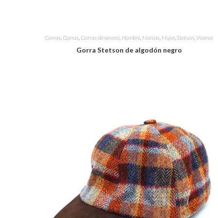
Gorras
,
Gorras
,
Gorras de verano
,
Hombre
,
Marcas
,
Mujer
,
Stetson
,
Viseras
Gorra Stetson de algodón negro