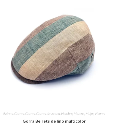
WEB
Beirets
,
Gorras
,
Gorras
,
Gorras de verano
,
Hombre
,
Marcas
,
Mujer
,
Viseras
Gorra Beirets de lino multicolor