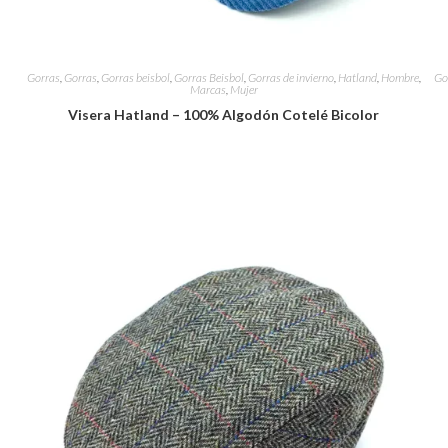
Gorras
,
Gorras
,
Gorras beisbol
,
Gorras Beisbol
,
Gorras de invierno
,
Hatland
,
Hombre
,
Go
Marcas
,
Mujer
Visera Hatland – 100% Algodón Cotelé Bicolor