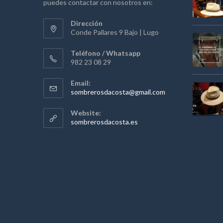
puedes contactar con nosotros en:
Dirección
Conde Pallares 9 Bajo | Lugo
Teléfono / Whatsapp
982 23 08 29
Email:
Se
sombrerosdacosta@gmail.com
abre
en
Website:
tu
sombrerosdacosta.es
aplicación