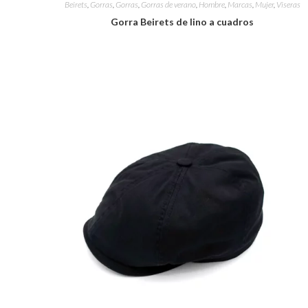
Beirets
,
Gorras
,
Gorras
,
Gorras de verano
,
Hombre
,
Marcas
,
Mujer
,
Viseras
Gorra Beirets de lino a cuadros