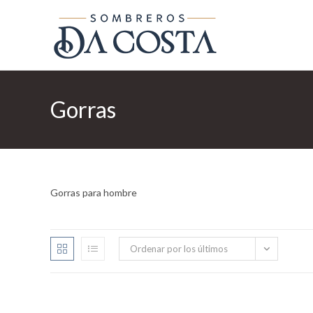
Ir
al
contenido
Gorras
Gorras para hombre
Ordenar por los últimos