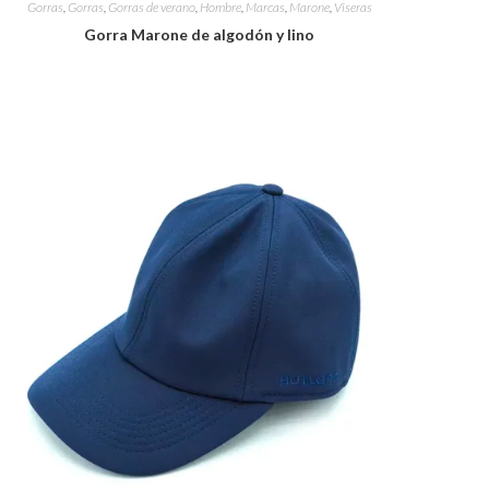
Gorras
,
Gorras
,
Gorras de verano
,
Hombre
,
Marcas
,
Marone
,
Viseras
Gorra Marone de algodón y lino