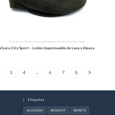
City
,
Gorras
,
Gorras
,
Gorras de invierno
,
Hombre
,
Marcas
,
Mujer
Visera City Sport – Loden Impermeable de Lana y Alpaca
3
4
…
6
7
8
Etiquetas
ALGODÓN
BEDACHT
BEIRETS