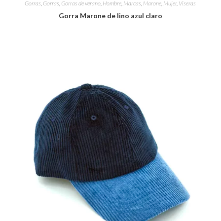
Gorras
,
Gorras
,
Gorras de verano
,
Hombre
,
Marcas
,
Marone
,
Mujer
,
Viseras
Gorra Marone de lino azul claro