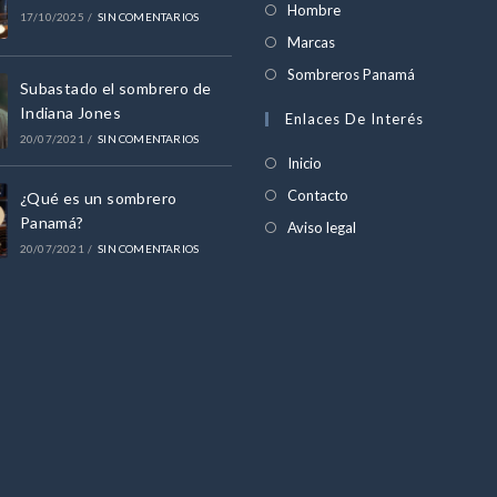
abre
Se
Hombre
17/10/2025
/
SIN COMENTARIOS
en
abre
Se
Marcas
una
en
abre
Se
Sombreros Panamá
nueva
Subastado el sombrero de
una
en
abre
Indiana Jones
pestaña
Enlaces De Interés
nueva
una
en
20/07/2021
/
SIN COMENTARIOS
pestaña
nueva
una
Inicio
pestaña
nueva
Contacto
¿Qué es un sombrero
pestaña
Panamá?
Aviso legal
20/07/2021
/
SIN COMENTARIOS