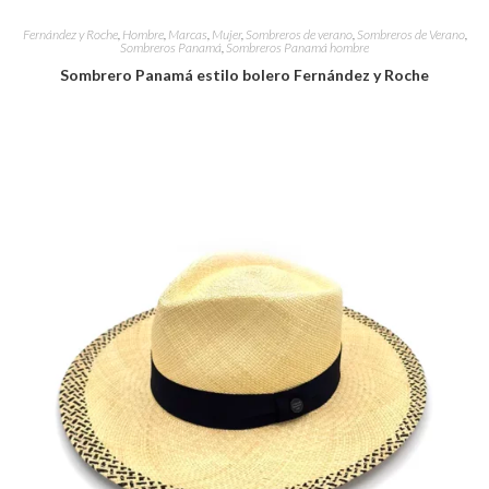
Fernández y Roche
,
Hombre
,
Marcas
,
Mujer
,
Sombreros de verano
,
Sombreros de Verano
,
Sombreros Panamá
,
Sombreros Panamá hombre
Sombrero Panamá estilo bolero Fernández y Roche