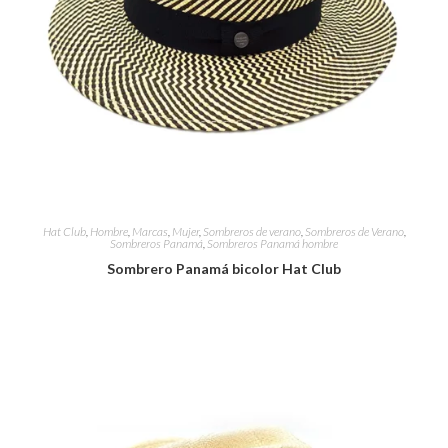
Hat Club
,
Hombre
,
Marcas
,
Mujer
,
Sombreros de verano
,
Sombreros de Verano
,
Sombreros Panamá
,
Sombreros Panamá hombre
Sombrero Panamá bicolor Hat Club