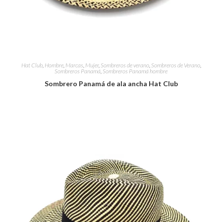
Hat Club
,
Hombre
,
Marcas
,
Mujer
,
Sombreros de verano
,
Sombreros de Verano
,
Sombreros Panamá
,
Sombreros Panamá hombre
Sombrero Panamá de ala ancha Hat Club