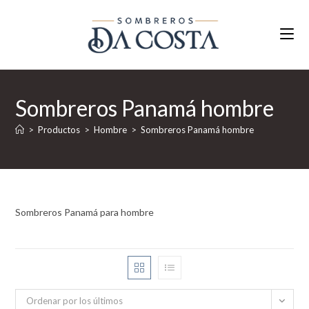
Ir
al
contenido
Sombreros Panamá hombre
>
Productos
>
Hombre
>
Sombreros Panamá hombre
Sombreros Panamá para hombre
Ordenar por los últimos