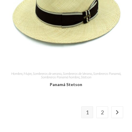
Hombre
,
Mujer
,
Sombreros de verano
,
Sombreros de Verano
,
Sombreros Panamá
,
Sombreros Panamá hombre
,
Stetson
Panamá Stetson
1
2