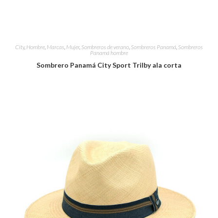
City
,
Hombre
,
Marcas
,
Mujer
,
Sombreros de verano
,
Sombreros Panamá
,
Sombreros
Panamá hombre
Sombrero Panamá City Sport Trilby ala corta