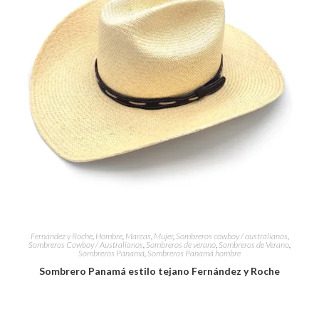
Fernández y Roche
,
Hombre
,
Marcas
,
Mujer
,
Sombreros cowboy / australianos
,
Sombreros Cowboy / Australianos
,
Sombreros de verano
,
Sombreros de Verano
,
Sombreros Panamá
,
Sombreros Panamá hombre
Sombrero Panamá estilo tejano Fernández y Roche