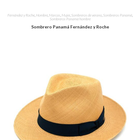
Fernández y Roche
,
Hombre
,
Marcas
,
Mujer
,
Sombreros de verano
,
Sombreros Panamá
,
Sombreros Panamá hombre
Sombrero Panamá Fernández y Roche