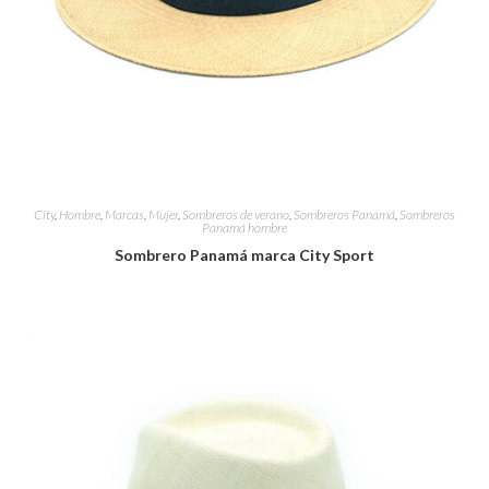
City
,
Hombre
,
Marcas
,
Mujer
,
Sombreros de verano
,
Sombreros Panamá
,
Sombreros
Panamá hombre
Sombrero Panamá marca City Sport