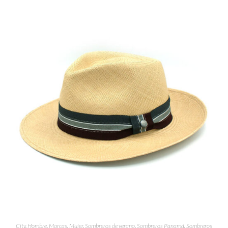
City
,
Hombre
,
Marcas
,
Mujer
,
Sombreros de verano
,
Sombreros Panamá
,
Sombreros