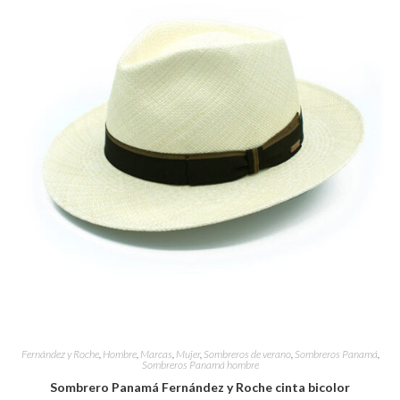
Fernández y Roche
,
Hombre
,
Marcas
,
Mujer
,
Sombreros de verano
,
Sombreros Panamá
,
Sombreros Panamá hombre
Sombrero Panamá Fernández y Roche cinta bicolor