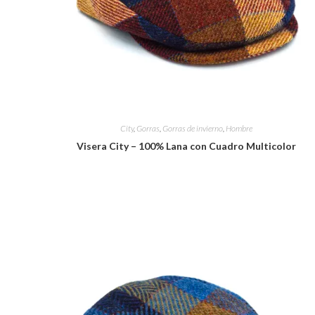
City
,
Gorras
,
Gorras de invierno
,
Hombre
Visera City – 100% Lana con Cuadro Multicolor