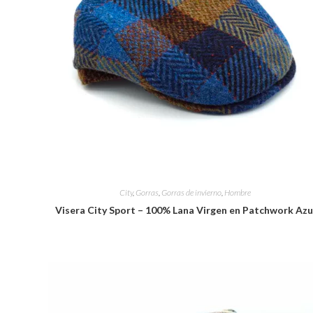
City
,
Gorras
,
Gorras de invierno
,
Hombre
Visera City Sport – 100% Lana Virgen en Patchwork Azu