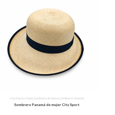
WEB
City
,
Marcas
,
Mujer
,
Sombreros de Verano
,
Sombreros Panamá
Sombrero Panamá de mujer City Sport