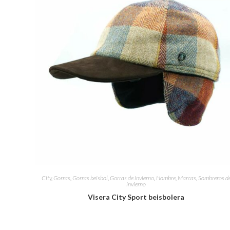
City
,
Gorras
,
Gorras beisbol
,
Gorras de invierno
,
Hombre
,
Marcas
,
Sombreros d
invierno
Visera City Sport beisbolera