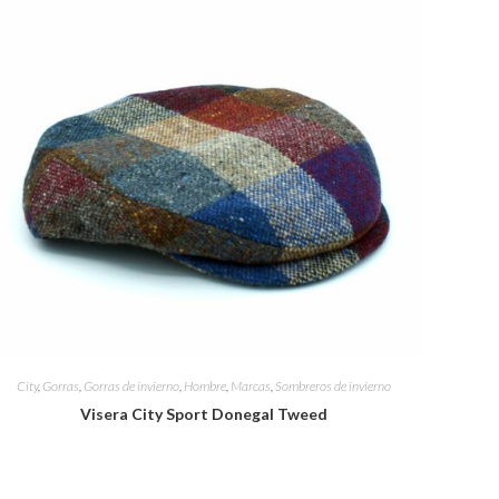
City
,
Gorras
,
Gorras de invierno
,
Hombre
,
Marcas
,
Sombreros de invierno
Visera City Sport Donegal Tweed