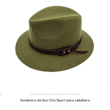
no
,
City
,
Hombre
,
Marcas
,
Sombreros de verano
Sombrero de lino City Sport para caballero