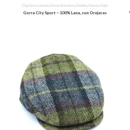
City
,
Gorras
,
Gorras
,
Gorras de invierno
,
Hombre
,
Marcas
,
Mujer
Gorra City Sport – 100% Lana, con Orejeras