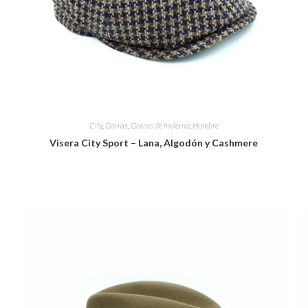
City
,
Gorras
,
Gorras de invierno
,
Hombre
Visera City Sport – Lana, Algodón y Cashmere