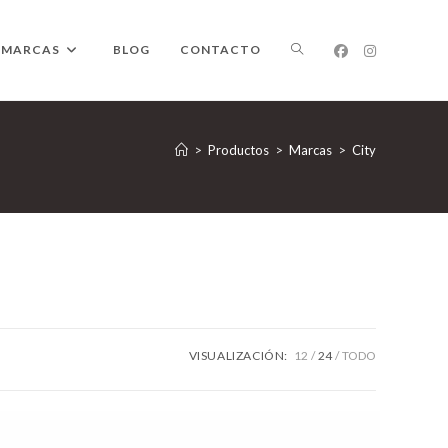
ALTERNAR
MARCAS
BLOG
CONTACTO
BÚSQUEDA
>
Productos
>
Marcas
>
City
DE
LA
VISUALIZACIÓN:
12
24
TODO