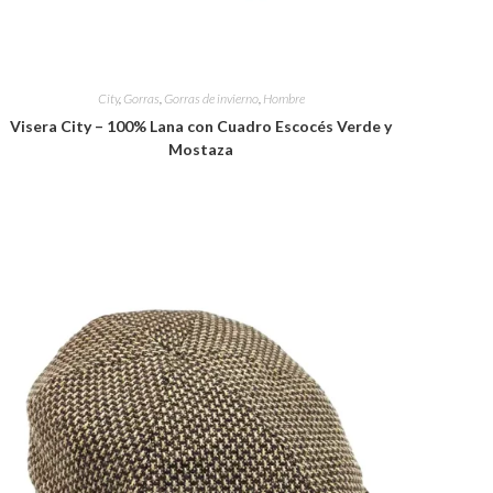
City
,
Gorras
,
Gorras de invierno
,
Hombre
Visera City – 100% Lana con Cuadro Escocés Verde y
Mostaza