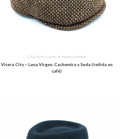
City
,
Gorras
,
Gorras de invierno
,
Hombre
Visera City – Lana Virgen, Cachemira y Seda (teñida en
café)