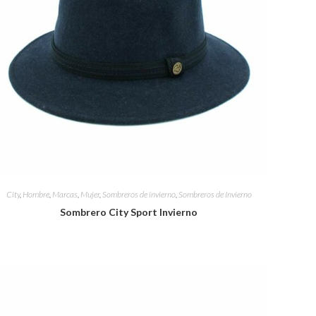
City
,
Hombre
,
Marcas
,
Mujer
,
Sombreros de invierno
,
Sombreros de Invierno
Sombrero City Sport Invierno