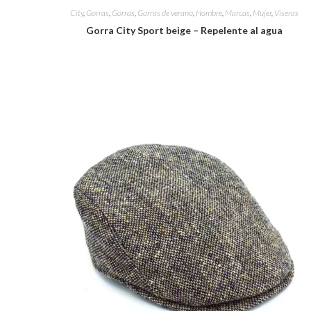
City
,
Gorras
,
Gorras
,
Gorras de verano
,
Hombre
,
Marcas
,
Mujer
,
Viseras
Gorra City Sport beige – Repelente al agua