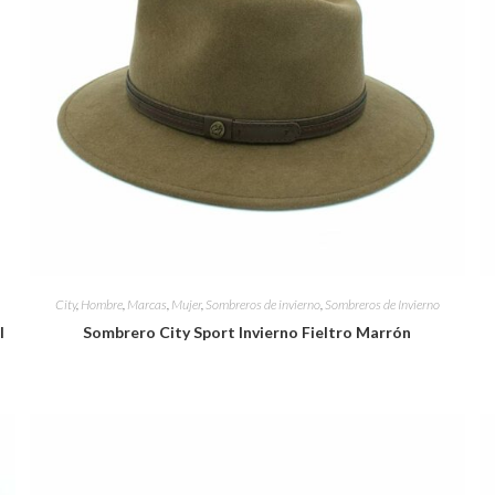
City
,
Hombre
,
Marcas
,
Mujer
,
Sombreros de invierno
,
Sombreros de Invierno
l
Sombrero City Sport Invierno Fieltro Marrón