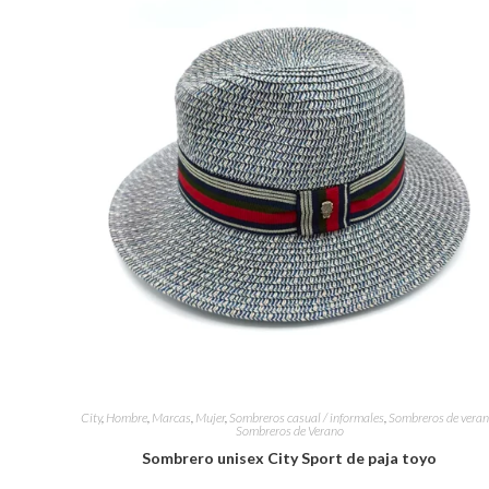
City
,
Hombre
,
Marcas
,
Mujer
,
Sombreros casual / informales
,
Sombreros de vera
Sombreros de Verano
Sombrero unisex City Sport de paja toyo