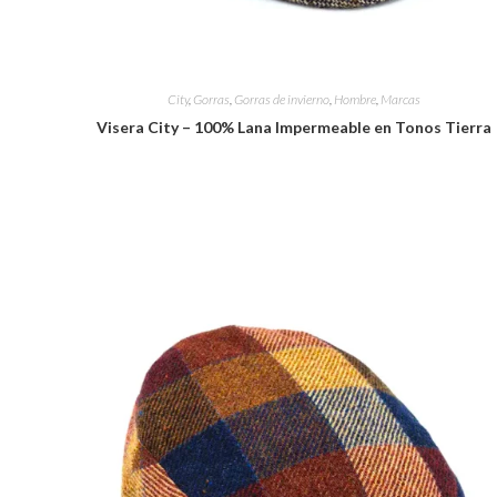
City
,
Gorras
,
Gorras de invierno
,
Hombre
,
Marcas
Visera City – 100% Lana Impermeable en Tonos Tierra