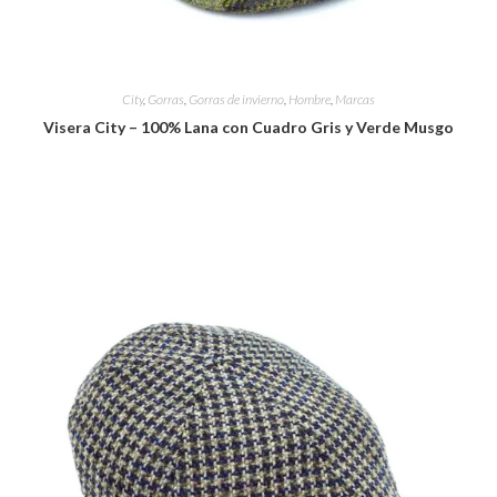
City
,
Gorras
,
Gorras de invierno
,
Hombre
,
Marcas
Visera City – 100% Lana con Cuadro Gris y Verde Musgo