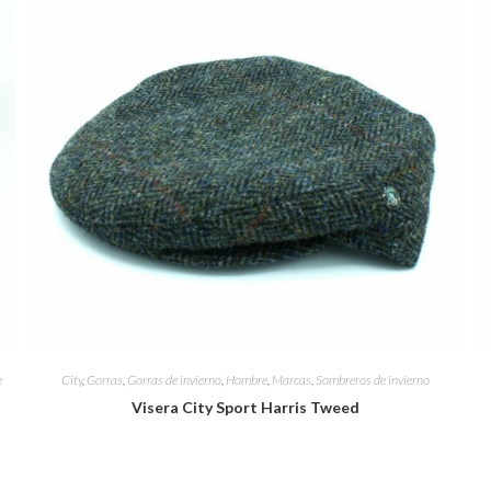
e
City
,
Gorras
,
Gorras de invierno
,
Hombre
,
Marcas
,
Sombreros de invierno
Visera City Sport Harris Tweed