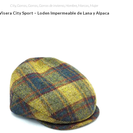
City
,
Gorras
,
Gorras
,
Gorras de invierno
,
Hombre
,
Marcas
,
Mujer
Visera City Sport – Loden Impermeable de Lana y Alpaca