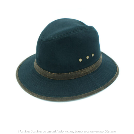
Hombre
,
Sombreros casual / informales
,
Sombreros de verano
,
Stetson