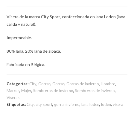
Visera de la marca City Sport, confeccionada en lana Loden (lana
cálida y natural).
Impermeable.
80% lana, 20% lana de alpaca.
Fabricada en Bélgica.
Categorías:
City
,
Gorras
,
Gorras
,
Gorras de invierno
,
Hombre
,
Marcas
,
Mujer
,
Sombreros de Invierno
,
Sombreros de invierno
,
Viseras
Etiquetas:
City
,
city sport
,
gorra
,
invierno
,
lana loden
,
loden
,
visera