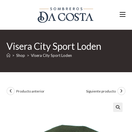
Ir
al
contenido
Visera City Sport Loden
>
Shop
>
Visera City Sport Loden
Producto anterior
Siguiente producto