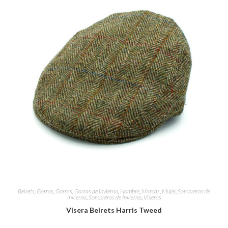
Beirets
,
Gorras
,
Gorras
,
Gorras de invierno
,
Hombre
,
Marcas
,
Mujer
,
Sombreros de
invierno
,
Sombreros de Invierno
,
Viseras
Visera Beirets Harris Tweed