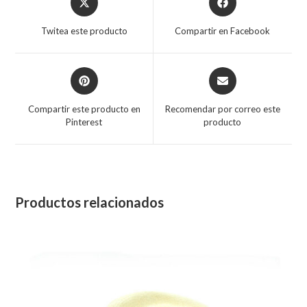
in
in
a
a
Twitea este producto
Compartir en Facebook
new
new
window
window
Opens
Opens
in
in
a
a
Compartir este producto en
Recomendar por correo este
new
new
Pinterest
producto
window
window
Productos relacionados