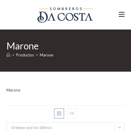
Ir
al
contenido
Marone
>
Productos
>
Marone
Marone
Ordenar por los últimos