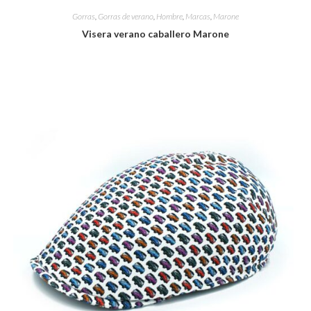
Gorras
,
Gorras de verano
,
Hombre
,
Marcas
,
Marone
Visera verano caballero Marone