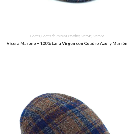
Gorras
,
Gorras de invierno
,
Hombre
,
Marcas
,
Marone
Visera Marone – 100% Lana Virgen con Cuadro Azul y Marrón