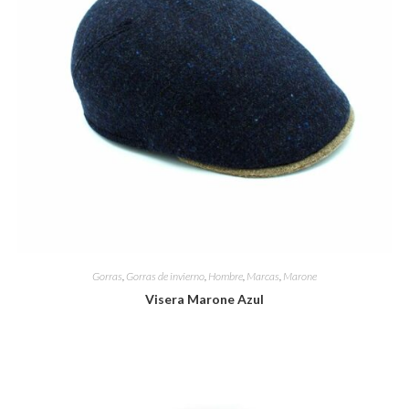
Gorras
,
Gorras de invierno
,
Hombre
,
Marcas
,
Marone
Visera Marone Azul