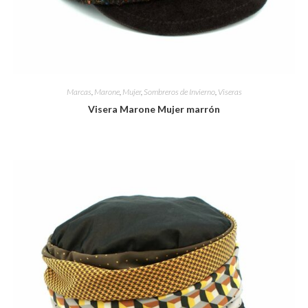
Marcas
,
Marone
,
Mujer
,
Sombreros de Invierno
,
Viseras
Visera Marone Mujer marrón