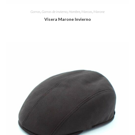
Gorras
,
Gorras de invierno
,
Hombre
,
Marcas
,
Marone
Visera Marone Invierno