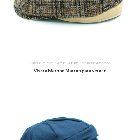
Gorras
,
Hombre
,
Marcas
,
Marone
,
Sombreros de verano
Visera Marone Marrón para verano