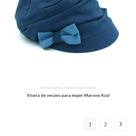
Gorras
,
Marcas
,
Marone
,
Mujer
,
Viseras
Visera de verano para mujer Marone Azul
1
2