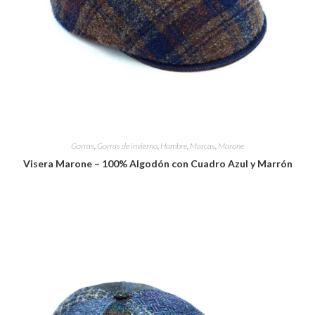
Gorras
,
Gorras de invierno
,
Hombre
,
Marcas
,
Marone
Visera Marone – 100% Algodón con Cuadro Azul y Marrón