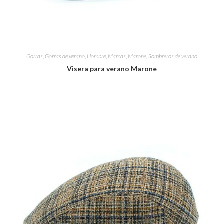
Gorras
,
Gorras de verano
,
Hombre
,
Marcas
,
Marone
,
Sombreros de verano
Visera para verano Marone