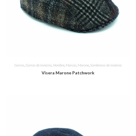
Gorras
,
Gorras de invierno
,
Hombre
,
Marcas
,
Marone
,
Sombreros de invierno
Visera Marone Patchwork