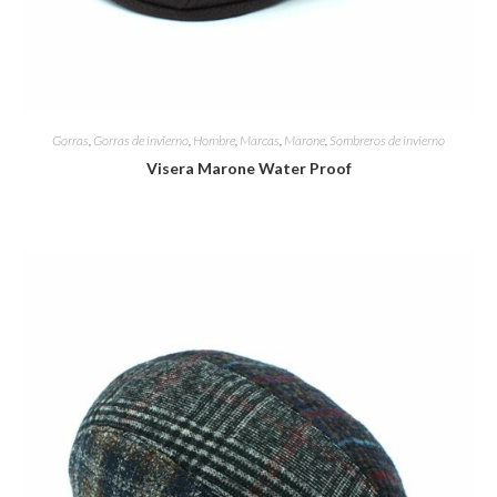
Gorras
,
Gorras de invierno
,
Hombre
,
Marcas
,
Marone
,
Sombreros de invierno
Visera Marone Water Proof