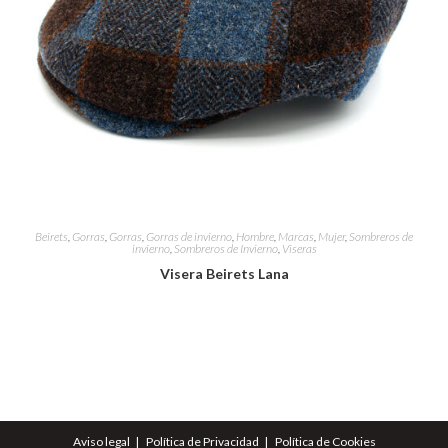
Beirets
,
Gorras
,
Gorras
,
Gorras de invierno
,
Hombre
,
Marcas
,
Mujer
,
Sombreros de
invierno
,
Sombreros de Invierno
,
Viseras
Visera Beirets Lana
Aviso legal
Política de Privacidad
Política de Cookies