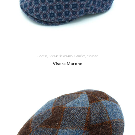
Gorras
,
Gorras de verano
,
Hombre
,
Marone
Visera Marone