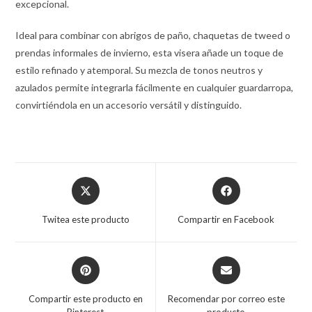
excepcional.
Ideal para combinar con abrigos de paño, chaquetas de tweed o
prendas informales de invierno, esta visera añade un toque de
estilo refinado y atemporal. Su mezcla de tonos neutros y
azulados permite integrarla fácilmente en cualquier guardarropa,
convirtiéndola en un accesorio versátil y distinguido.
Opens
Opens
in
in
a
a
Twitea este producto
Compartir en Facebook
new
new
window
window
Opens
Opens
in
in
a
a
Compartir este producto en
Recomendar por correo este
new
new
Pinterest
producto