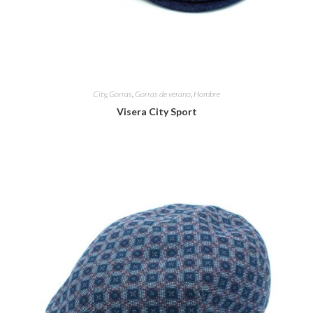
City
,
Gorras
,
Gorras de verano
,
Hombre
Visera City Sport