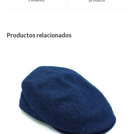
window
window
Productos relacionados