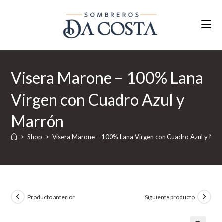
Ir
al
contenido
Visera Marone – 100% Lana
Virgen con Cuadro Azul y
Marrón
>
Shop
>
Visera Marone – 100% Lana Virgen con Cuadro Azul y Mar
Producto anterior
Siguiente producto