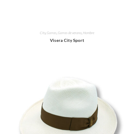
City
,
Gorras
,
Gorras de verano
,
Hombre
Visera City Sport