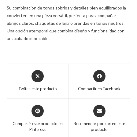
Su combinación de tonos sobrios y detalles bien equilibrados la
convierten en una pieza versátil, perfecta para acompañar
abrigos claros, chaquetas de lana o prendas en tonos neutros.
Una opción atemporal que combina diseño y funcionalidad con
un acabado impecable.
Opens
Opens
in
in
a
a
Twitea este producto
Compartir en Facebook
new
new
window
window
Opens
Opens
in
in
a
a
Compartir este producto en
Recomendar por correo este
new
new
Pinterest
producto
window
window