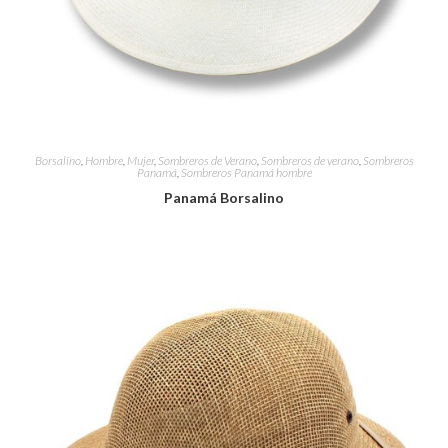
Borsalino
,
Hombre
,
Mujer
,
Sombreros de Verano
,
Sombreros de verano
,
Sombreros
Panamá
,
Sombreros Panamá hombre
Panamá Borsalino