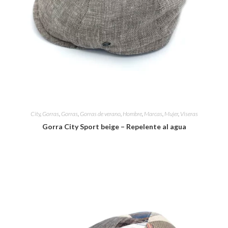
City
,
Gorras
,
Gorras
,
Gorras de verano
,
Hombre
,
Marcas
,
Mujer
,
Viseras
Gorra City Sport beige – Repelente al agua