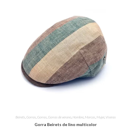
Beirets
,
Gorras
,
Gorras
,
Gorras de verano
,
Hombre
,
Marcas
,
Mujer
,
Viseras
Gorra Beirets de lino multicolor