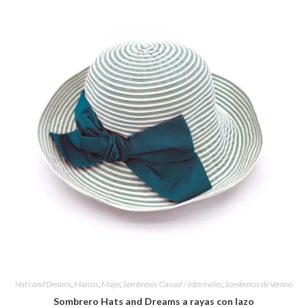
Hats and Dreams
,
Marcas
,
Mujer
,
Sombreros Casual / Informales
,
Sombreros de Verano
Sombrero Hats and Dreams a rayas con lazo