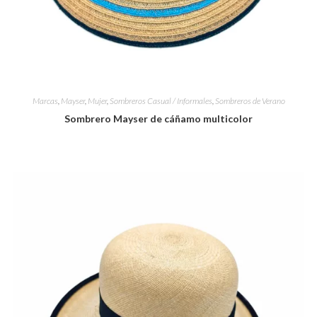
Marcas
,
Mayser
,
Mujer
,
Sombreros Casual / Informales
,
Sombreros de Verano
Sombrero Mayser de cáñamo multicolor