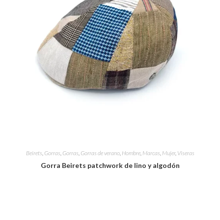
Beirets
,
Gorras
,
Gorras
,
Gorras de verano
,
Hombre
,
Marcas
,
Mujer
,
Viseras
Gorra Beirets patchwork de lino y algodón