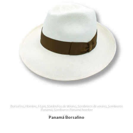
Borsalino
,
Hombre
,
Mujer
,
Sombreros de Verano
,
Sombreros de verano
,
Sombreros
Panamá
,
Sombreros Panamá hombre
Panamá Borsalino