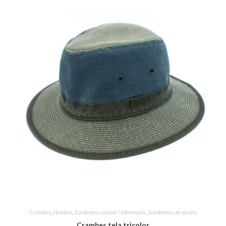
Crambes
,
Hombre
,
Sombreros casual / informales
,
Sombreros de verano
Crambes tela tricolor