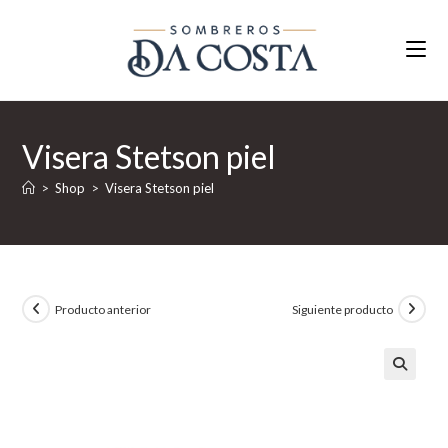
Ir
al
contenido
Visera Stetson piel
>
Shop
>
Visera Stetson piel
Producto anterior
Siguiente producto