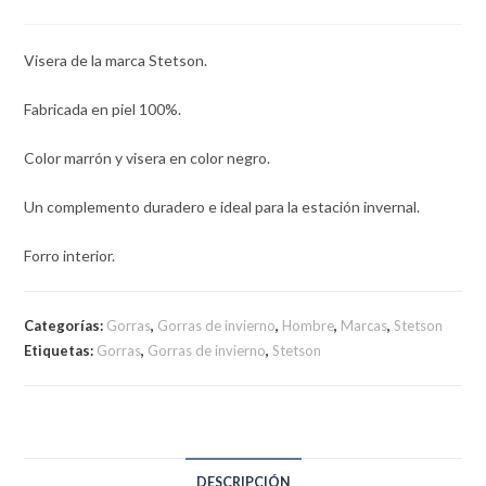
Visera de la marca Stetson.
Fabricada en piel 100%.
Color marrón y visera en color negro.
Un complemento duradero e ideal para la estación invernal.
Forro interior.
Categorías:
Gorras
,
Gorras de invierno
,
Hombre
,
Marcas
,
Stetson
Etiquetas:
Gorras
,
Gorras de invierno
,
Stetson
DESCRIPCIÓN