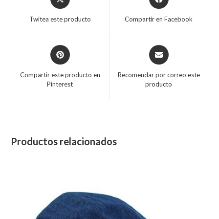
in
in
a
a
Twitea este producto
Compartir en Facebook
new
new
window
window
Opens
Opens
in
in
a
a
Compartir este producto en
Recomendar por correo este
new
new
Pinterest
producto
window
window
Productos relacionados