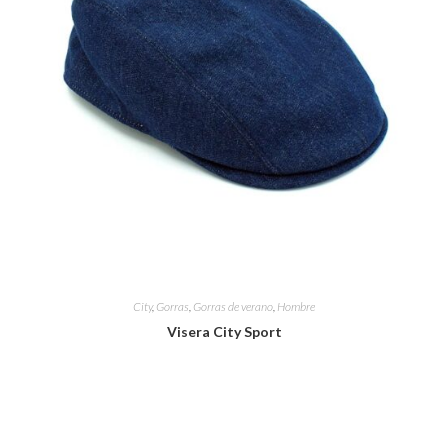
City
,
Gorras
,
Gorras de verano
,
Hombre
Visera City Sport