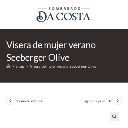
Ir
al
contenido
Visera de mujer verano
Seeberger Olive
>
Shop
>
Visera de mujer verano Seeberger Olive
Producto anterior
Siguiente producto