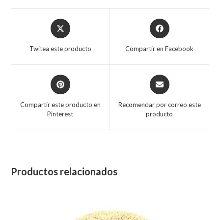
Opens
Opens
in
in
a
a
Twitea este producto
Compartir en Facebook
new
new
window
window
Opens
Opens
in
in
a
a
Compartir este producto en
Recomendar por correo este
new
new
Pinterest
producto
window
window
Productos relacionados