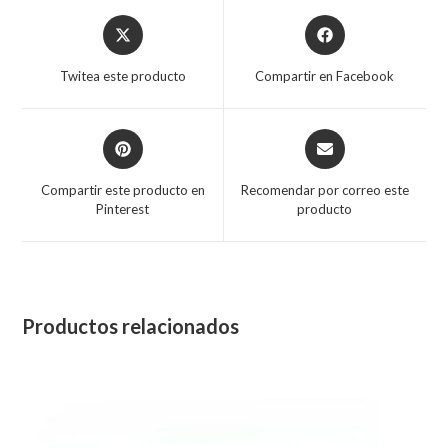
Opens
Opens
in
in
a
a
Twitea este producto
Compartir en Facebook
new
new
window
window
Opens
Opens
in
in
a
a
Compartir este producto en
Recomendar por correo este
new
new
Pinterest
producto
window
window
Productos relacionados