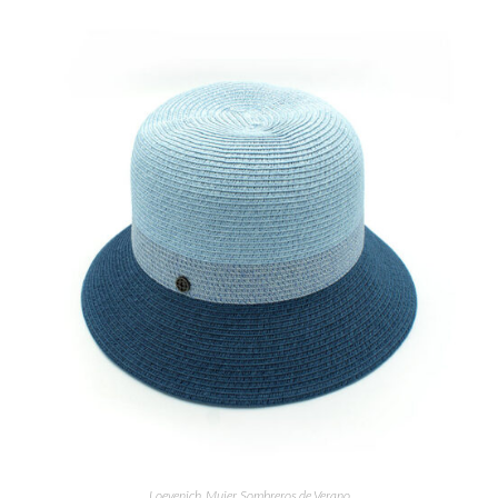
Loevenich
,
Mujer
,
Sombreros de Verano