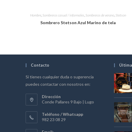
Hombre
,
Sombreros casual / informales
,
Sombreros de verano
,
Stetson
Sombrero Stetson Azul Marino de tela
Contacto
Última
Si tienes cualquier duda o sugerencia
puedes contactar con nosotros en:
Dirección
Conde Pallares 9 Bajo | Lugo
Teléfono / Whatsapp
982 23 08 29
Email: