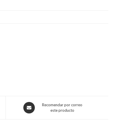
Opens
Recomendar por correo
este producto
in
a
new
window