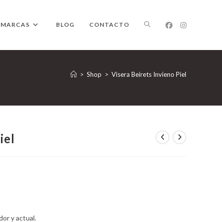
ALTERNAR
MARCAS
BLOG
CONTACTO
BÚSQUEDA
>
Shop
>
Visera Beirets Invieno Piel
DE
iel
LA
or y actual.