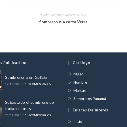
Hombre
,
Sombreros de verano
,
Verra
Sombrero Ala corta Verra
s Publicaciones
Catálogo
Se
Mujer
Sombrerería en Galicia
abre
Se
Hombre
17/10/2025
/
SIN COMENTARIOS
en
abre
Se
Marcas
una
en
abre
Se
Sombreros Panamá
nueva
Subastado el sombrero de
una
en
abre
Indiana Jones
pestaña
Enlaces De Interés
nueva
una
en
20/07/2021
/
SIN COMENTARIOS
pestaña
nueva
una
Inicio
pestaña
nueva