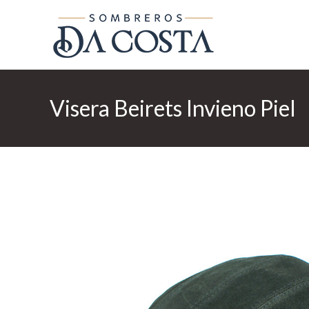
Ir
al
contenido
Visera Beirets Invieno Piel