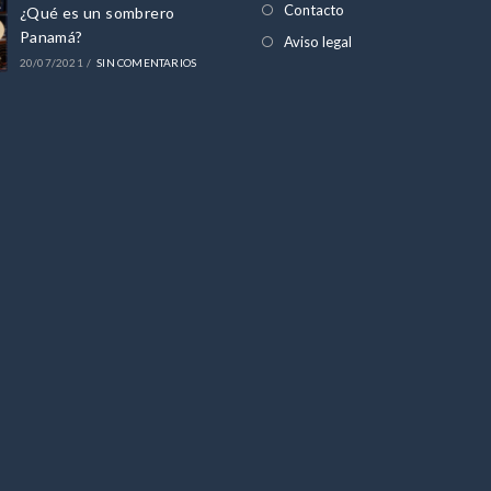
Contacto
¿Qué es un sombrero
pestaña
Panamá?
Aviso legal
20/07/2021
/
SIN COMENTARIOS