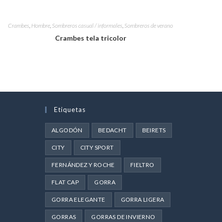
Crambes
,
Hombre
,
Sombreros casual / informales
,
Sombreros de verano
Crambes tela tricolor
Etiquetas
ALGODÓN
BEDACHT
BEIRETS
CITY
CITY SPORT
FERNÁNDEZ Y ROCHE
FIELTRO
FLAT CAP
GORRA
GORRA ELEGANTE
GORRA LIGERA
GORRAS
GORRAS DE INVIERNO