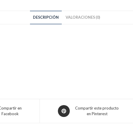
DESCRIPCIÓN
VALORACIONES (0)
Opens
Compartir en
Compartir este producto
Facebook
en Pinterest
in
a
new
window