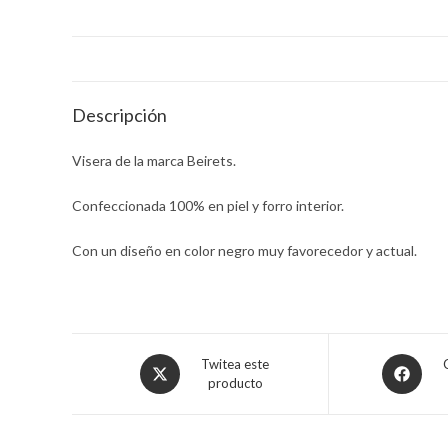
Descripción
Visera de la marca Beirets.
Confeccionada 100% en piel y forro interior.
Con un diseño en color negro muy favorecedor y actual.
Opens
Opens
Twitea este
producto
in
in
a
a
new
new
window
window