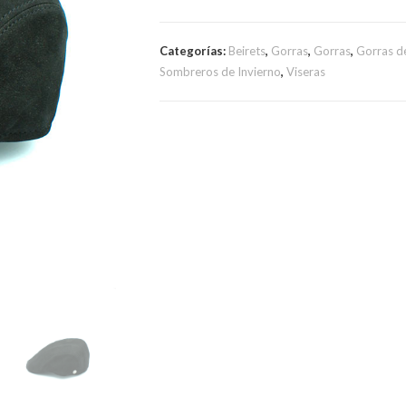
Categorías:
Beirets
,
Gorras
,
Gorras
,
Gorras de
Sombreros de Invierno
,
Viseras