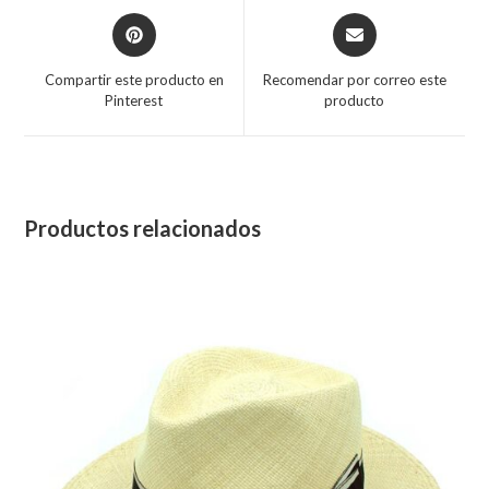
Opens
Opens
in
in
a
a
Compartir este producto en
Recomendar por correo este
new
new
Pinterest
producto
window
window
Productos relacionados