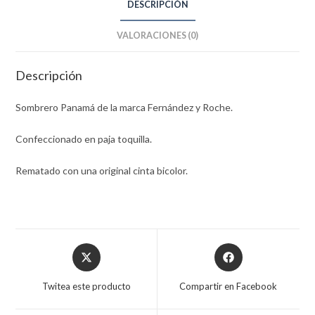
DESCRIPCIÓN
VALORACIONES (0)
Descripción
Sombrero Panamá de la marca Fernández y Roche.
Confeccionado en paja toquilla.
Rematado con una original cinta bicolor.
Opens
Opens
in
in
a
a
Twitea este producto
Compartir en Facebook
new
new
window
window