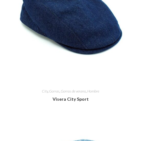
City
,
Gorras
,
Gorras de verano
,
Hombre
Visera City Sport