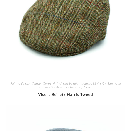
Beirets
,
Gorras
,
Gorras
,
Gorras de invierno
,
Hombre
,
Marcas
,
Mujer
,
Sombreros de
invierno
,
Sombreros de Invierno
,
Viseras
Visera Beirets Harris Tweed