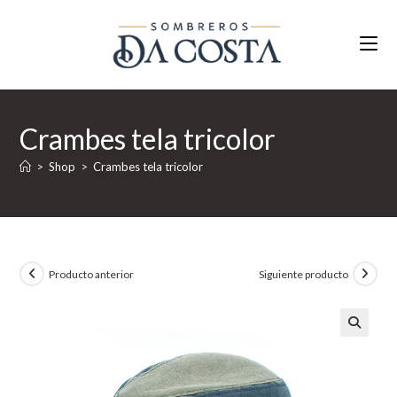
Ir
al
contenido
Crambes tela tricolor
>
Shop
>
Crambes tela tricolor
Producto anterior
Siguiente producto