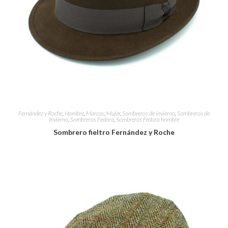
Fernández y Roche
,
Hombre
,
Marcas
,
Mujer
,
Sombreros de invierno
,
Sombreros de
Invierno
,
Sombreros Fedora
,
Sombreros Fedora hombre
Sombrero fieltro Fernández y Roche