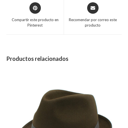
Opens
Opens
in
in
a
a
Compartir este producto en
Recomendar por correo este
new
new
Pinterest
producto
window
window
Productos relacionados