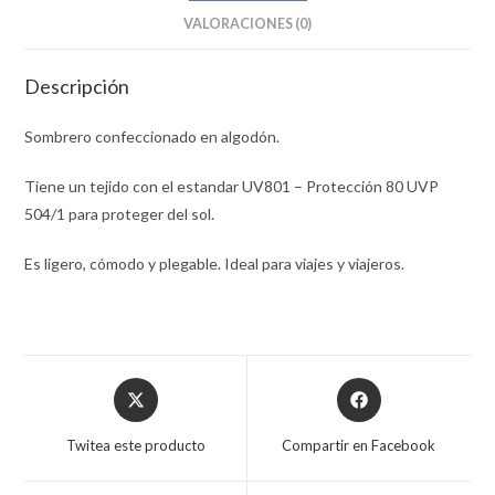
VALORACIONES (0)
Descripción
Sombrero confeccionado en algodón.
Tiene un tejido con el estandar UV801 – Protección 80 UVP
504/1 para proteger del sol.
Es ligero, cómodo y plegable. Ideal para viajes y viajeros.
Opens
Opens
in
in
a
a
Twitea este producto
Compartir en Facebook
new
new
window
window