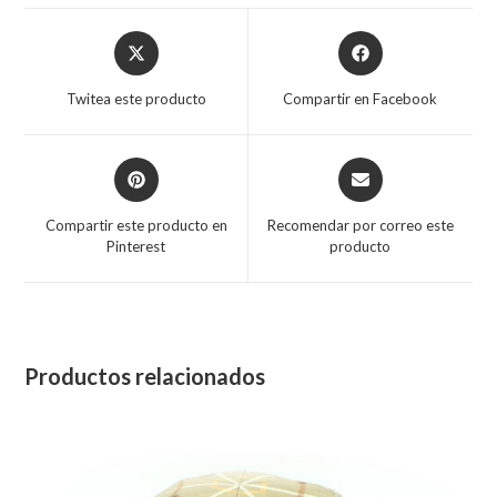
Opens
Opens
in
in
a
a
Twitea este producto
Compartir en Facebook
new
new
window
window
Opens
Opens
in
in
a
a
Compartir este producto en
Recomendar por correo este
new
new
Pinterest
producto
window
window
Productos relacionados