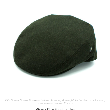
City
,
Gorras
,
Gorras
,
Gorras de invierno
,
Hombre
,
Marcas
,
Mujer
,
Sombreros de Invierno
,
Sombreros de invierno
,
Viseras
Visera City Sport Loden