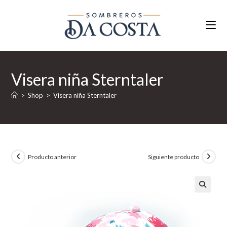
Ir
al
contenido
Visera niña Sterntaler
>
Shop
>
Visera niña Sterntaler
Producto anterior
Siguiente producto