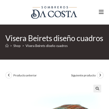
Ir
al
contenido
Visera Beirets diseño cuadros
>
Shop
>
Visera Beirets diseño cuadros
Producto anterior
Siguiente producto