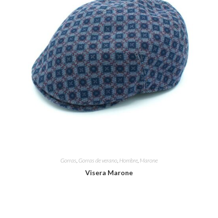
Gorras
,
Gorras de verano
,
Hombre
,
Marone
Visera Marone