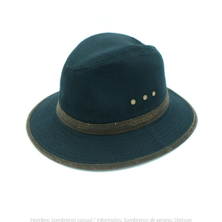
Hombre
,
Sombreros casual / informales
,
Sombreros de verano
,
Stetson