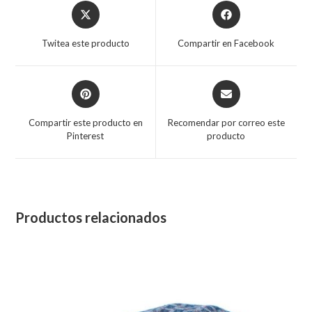
Opens
Opens
in
in
a
a
Twitea este producto
Compartir en Facebook
new
new
window
window
Opens
Opens
in
in
a
a
Compartir este producto en
Recomendar por correo este
new
new
Pinterest
producto
window
window
Productos relacionados