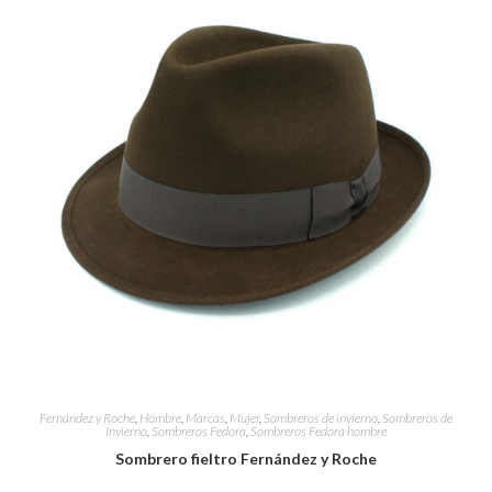
Fernández y Roche
,
Hombre
,
Marcas
,
Mujer
,
Sombreros de invierno
,
Sombreros de
Invierno
,
Sombreros Fedora
,
Sombreros Fedora hombre
Sombrero fieltro Fernández y Roche