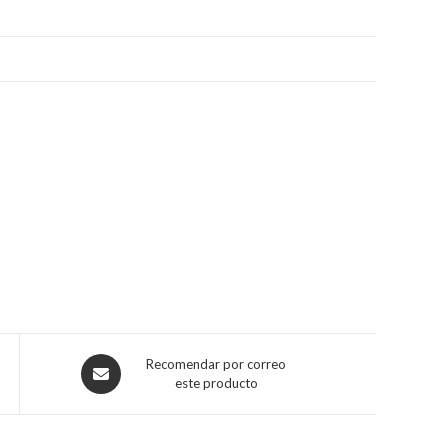
Opens
Recomendar por correo
este producto
in
a
new
window