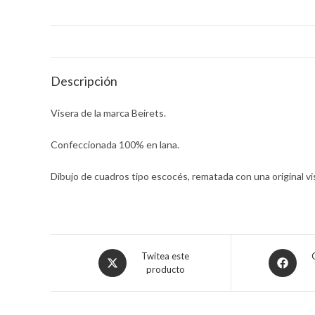
Descripción
Visera de la marca Beirets.
Confeccionada 100% en lana.
Dibujo de cuadros tipo escocés, rematada con una original vi
Opens
Opens
Twitea este
producto
in
in
a
a
new
new
window
window