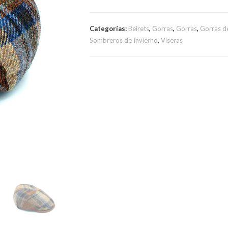
Categorías:
Beirets
,
Gorras
,
Gorras
,
Gorras de
Sombreros de Invierno
,
Viseras