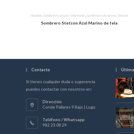
Hombre
,
Sombreros casual / informales
,
Sombreros de verano
,
Stetson
Sombrero Stetson Azul Marino de tela
Contacto
Última
Si tienes cualquier duda o sugerencia
puedes contactar con nosotros en:
Dirección
Conde Pallares 9 Bajo | Lugo
Teléfono / Whatsapp
982 23 08 29