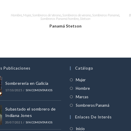
Hombre
,
Mujer
,
Sombreros de Verano
,
Sombreros de verano
,
Sombreros Panamá
,
B
Sombreros Panamá hombre
,
Stetson
Panamá Stetson
s Publicaciones
Catálogo
Se
Mujer
Sombrerería en Galicia
abre
Se
Hombre
17/10/2025
/
SIN COMENTARIOS
en
abre
Se
Marcas
una
en
abre
Se
Sombreros Panamá
nueva
Subastado el sombrero de
una
en
abre
Indiana Jones
pestaña
Enlaces De Interés
nueva
una
en
20/07/2021
/
SIN COMENTARIOS
pestaña
nueva
una
Inicio