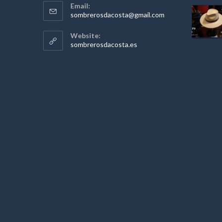
Email:
Se
sombrerosdacosta@gmail.com
abre
en
Website:
tu
sombrerosdacosta.es
aplicación