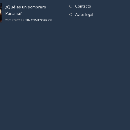
pestaña
nueva
Contacto
¿Qué es un sombrero
pestaña
Panamá?
Aviso legal
20/07/2021
/
SIN COMENTARIOS