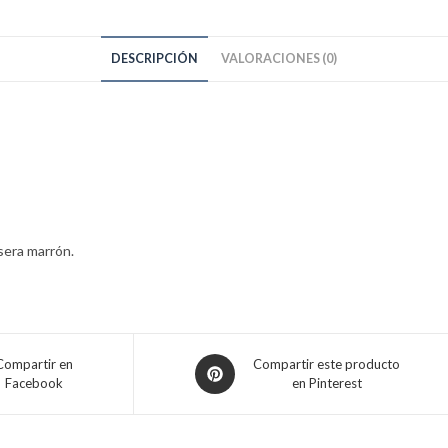
DESCRIPCIÓN
VALORACIONES (0)
sera marrón.
Opens
Compartir en
Compartir este producto
Facebook
en Pinterest
in
a
new
window