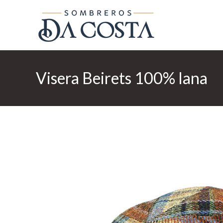
Ir
al
contenido
Visera Beirets 100% lana