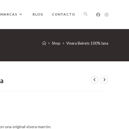
ALTERNAR
MARCAS
BLOG
CONTACTO
BÚSQUEDA
>
Shop
>
Visera Beirets 100% lana
DE
na
LA
n una original visera marrón.