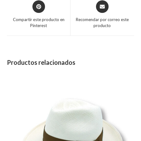
Opens
Opens
in
in
a
a
Compartir este producto en
Recomendar por correo este
new
new
Pinterest
producto
window
window
Productos relacionados