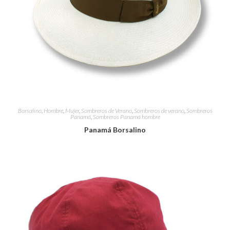
Borsalino
,
Hombre
,
Mujer
,
Sombreros de Verano
,
Sombreros de verano
,
Sombreros
Panamá
,
Sombreros Panamá hombre
Panamá Borsalino