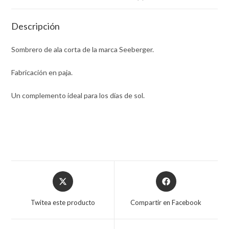
Descripción
Sombrero de ala corta de la marca Seeberger.
Fabricación en paja.
Un complemento ideal para los días de sol.
Opens
Opens
in
in
a
a
Twitea este producto
Compartir en Facebook
new
new
window
window