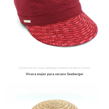
Gorras
,
Marcas
,
Mujer
,
Seeberger
,
Sombreros de Verano
,
Viseras
Visera mujer para verano Seeberger