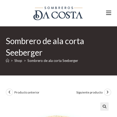
Ir
al
contenido
Sombrero de ala corta
Seeberger
>
Shop
>
Sombrero de ala corta Seeberger
Producto anterior
Siguiente producto