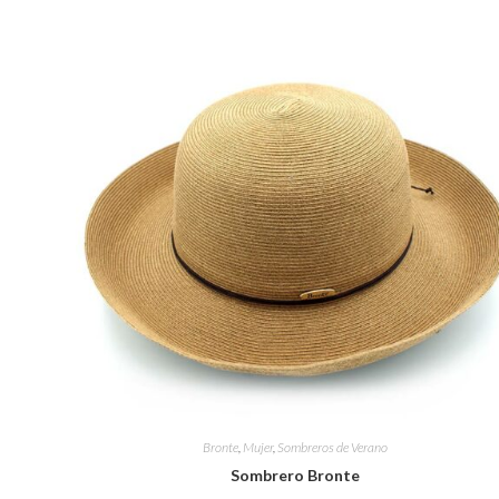
Bronte
,
Mujer
,
Sombreros de Verano
Sombrero Bronte