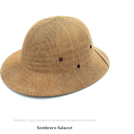
Hombre
,
Mujer
,
Sombreros de verano
,
Sombreros de Verano
Sombrero Salacot