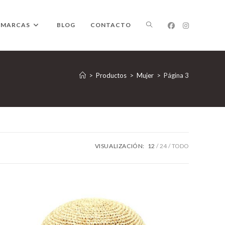
ALTERNAR
MARCAS
BLOG
CONTACTO
BÚSQUEDA
>
Productos
>
Mujer
>
Página 3
DE
VISUALIZACIÓN:
12
24
TODO
LA