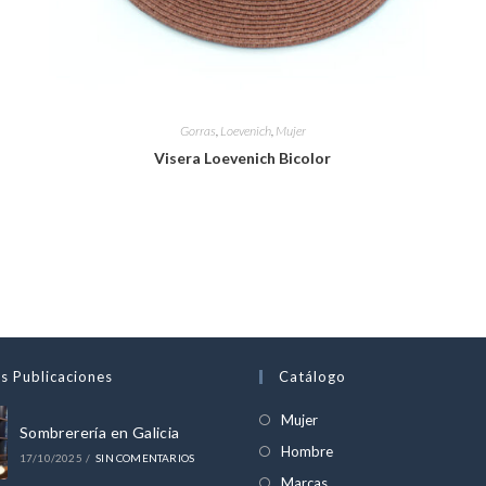
Gorras
,
Loevenich
,
Mujer
Visera Loevenich Bicolor
s Publicaciones
Catálogo
Se
Mujer
Sombrerería en Galicia
abre
Se
Hombre
17/10/2025
/
SIN COMENTARIOS
en
abre
Se
Marcas