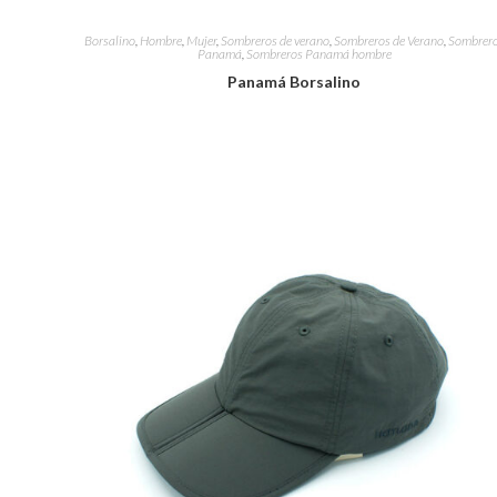
Borsalino
,
Hombre
,
Mujer
,
Sombreros de verano
,
Sombreros de Verano
,
Sombrer
Panamá
,
Sombreros Panamá hombre
Panamá Borsalino