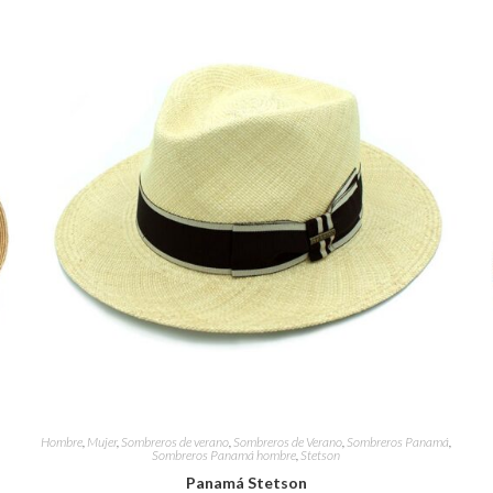
Hombre
,
Mujer
,
Sombreros de verano
,
Sombreros de Verano
,
Sombreros Panamá
,
Sombreros Panamá hombre
,
Stetson
Panamá Stetson