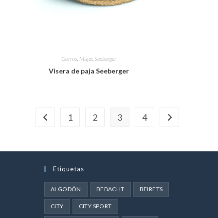
Gorras
,
Mujer
,
Seeberger
Visera de paja Seeberger
1
2
3
4
Etiquetas
ALGODÓN
BEDACHT
BEIRETS
CITY
CITY SPORT