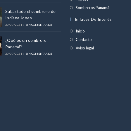
una
en
abre
Se
Sombreros Panamá
nueva
Subastado el sombrero de
una
en
abre
Indiana Jones
pestaña
Enlaces De Interés
nueva
una
en
20/07/2021
/
SIN COMENTARIOS
pestaña
nueva
una
Inicio
pestaña
nueva
Contacto
¿Qué es un sombrero
pestaña
Panamá?
Aviso legal
20/07/2021
/
SIN COMENTARIOS