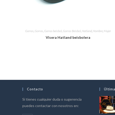
Gorras
,
Gorras
,
Gorras beisbol
,
Gorras Beisbol
,
Hatland
,
Hombre
,
Mujer
Visera Hatland beisbolera
Contacto
Última
Si tienes cualquier duda o sugerencia
puedes contactar con nosotros en: