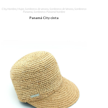
City
,
Hombre
,
Mujer
,
Sombreros de verano
,
Sombreros de Verano
,
Sombreros
Panamá
,
Sombreros Panamá hombre
Panamá City cinta