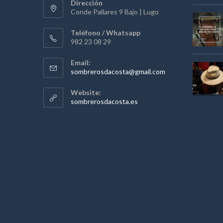
Dirección
Conde Pallares 9 Bajo | Lugo
Teléfono / Whatsapp
982 23 08 29
Email:
Se
sombrerosdacosta@gmail.com
abre
en
Website:
tu
sombrerosdacosta.es
aplicación