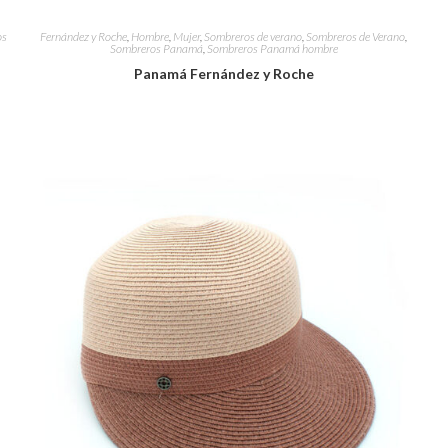
os
Fernández y Roche
,
Hombre
,
Mujer
,
Sombreros de verano
,
Sombreros de Verano
,
Sombreros Panamá
,
Sombreros Panamá hombre
Panamá Fernández y Roche