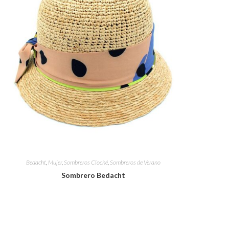
WEB
Bedacht
,
Mujer
,
Sombreros Cloché
,
Sombreros de Verano
Sombrero Bedacht