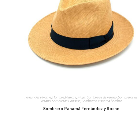
Fernández y Roche
,
Hombre
,
Marcas
,
Mujer
,
Sombreros de verano
,
Sombreros d
Verano
,
Sombreros Panamá
,
Sombreros Panamá hombre
Sombrero Panamá Fernández y Roche