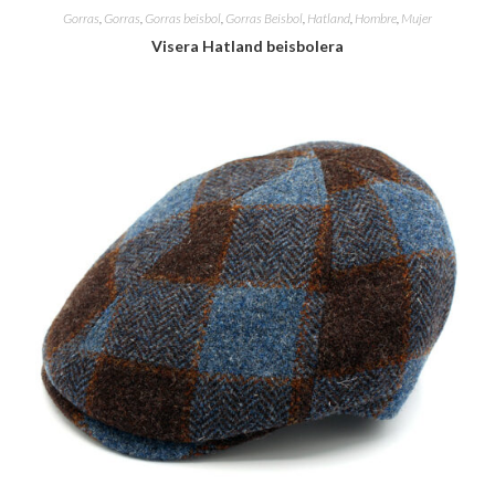
Gorras
,
Gorras
,
Gorras beisbol
,
Gorras Beisbol
,
Hatland
,
Hombre
,
Mujer
Visera Hatland beisbolera