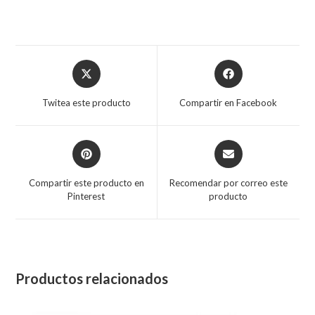
Opens
Opens
in
in
a
a
Twitea este producto
Compartir en Facebook
new
new
window
window
Opens
Opens
in
in
a
a
Compartir este producto en
Recomendar por correo este
new
new
Pinterest
producto
window
window
Productos relacionados