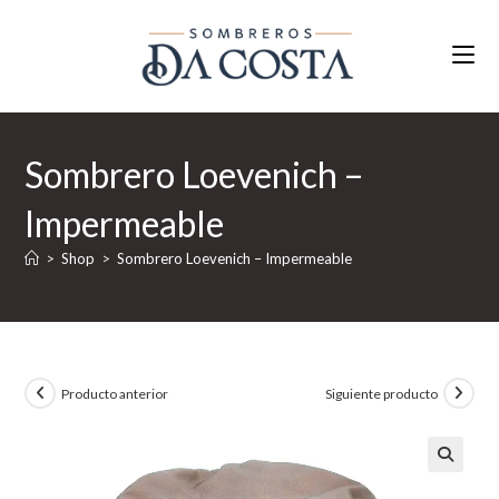
Ir
al
contenido
Sombrero Loevenich –
Impermeable
>
Shop
>
Sombrero Loevenich – Impermeable
Producto anterior
Siguiente producto