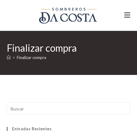
Ir
al
contenido
Finalizar compra
>
Finalizar compra
Entradas Recientes