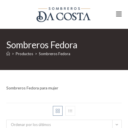
Ir
al
contenido
Sombreros Fedora
>
Productos
>
Sombreros Fedora
Sombreros Fedora para mujer
Ordenar por los últimos