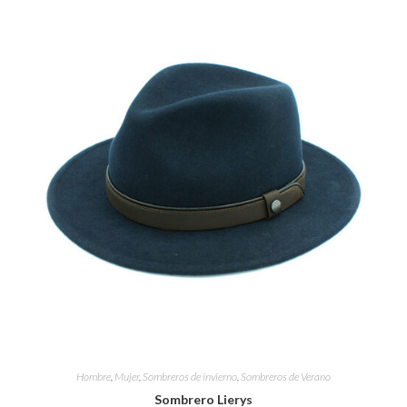
Hombre
,
Mujer
,
Sombreros de invierno
,
Sombreros de Verano
Sombrero Lierys