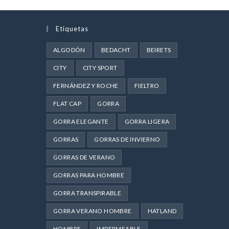
Etiquetas
ALGODÓN
BEDACHT
BEIRETS
CITY
CITY SPORT
FERNÁNDEZ Y ROCHE
FIELTRO
FLAT CAP
GORRA
GORRA ELEGANTE
GORRA LIGERA
GORRAS
GORRAS DE INVIERNO
GORRAS DE VERANO
GORRAS PARA HOMBRE
GORRA TRANSPIRABLE
GORRA VERANO HOMBRE
HATLAND
HOMBRE
IMPERMEABLE