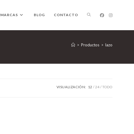
ALTERNAR
MARCAS
BLOG
CONTACTO
BÚSQUEDA
>
Productos
>
lazo
DE
VISUALIZACIÓN:
12
24
TODO
LA