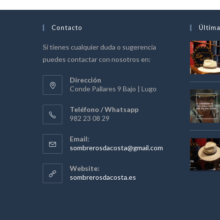
Contacto
Última
Si tienes cualquier duda o sugerencia
puedes contactar con nosotros en:
Dirección
Conde Pallares 9 Bajo | Lugo
Teléfono / Whatsapp
982 23 08 29
Email:
Se
sombrerosdacosta@gmail.com
abre
en
Website:
tu
sombrerosdacosta.es
aplicación