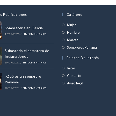
s Publicaciones
Catálogo
Se
Mujer
Sombrerería en Galicia
abre
Se
Hombre
17/10/2025
/
SIN COMENTARIOS
en
abre
Se
Marcas
una
en
abre
Se
Sombreros Panamá
nueva
Subastado el sombrero de
una
en
abre
Indiana Jones
pestaña
Enlaces De Interés
nueva
una
en
20/07/2021
/
SIN COMENTARIOS
pestaña
nueva
una
Inicio
pestaña
nueva
Contacto
¿Qué es un sombrero
pestaña
Panamá?
Aviso legal
20/07/2021
/
SIN COMENTARIOS