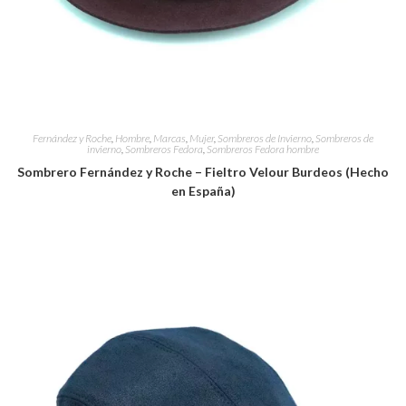
Fernández y Roche
,
Hombre
,
Marcas
,
Mujer
,
Sombreros de Invierno
,
Sombreros de
invierno
,
Sombreros Fedora
,
Sombreros Fedora hombre
Sombrero Fernández y Roche – Fieltro Velour Burdeos (Hecho
en España)