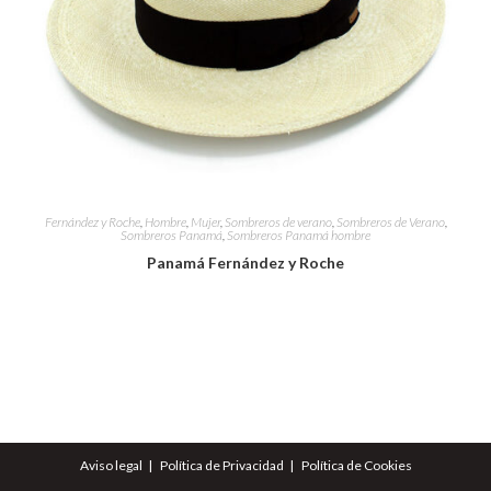
Fernández y Roche
,
Hombre
,
Mujer
,
Sombreros de verano
,
Sombreros de Verano
,
Sombreros Panamá
,
Sombreros Panamá hombre
Panamá Fernández y Roche
Aviso legal
Política de Privacidad
Política de Cookies