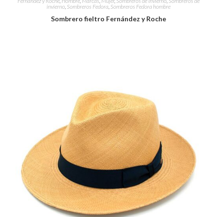
Fernández y Roche
,
Hombre
,
Marcas
,
Mujer
,
Sombreros de Invierno
,
Sombreros de
invierno
,
Sombreros Fedora
,
Sombreros Fedora hombre
Sombrero fieltro Fernández y Roche