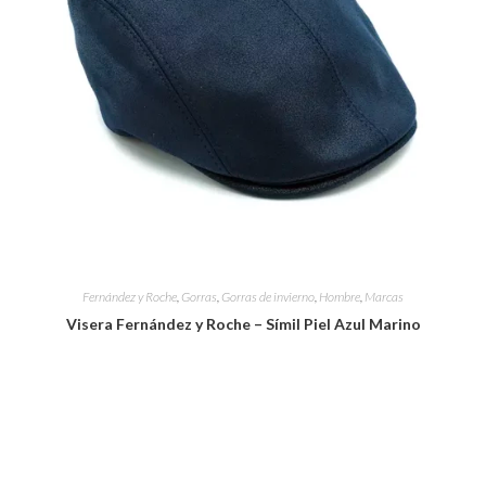
Fernández y Roche
,
Gorras
,
Gorras de invierno
,
Hombre
,
Marcas
Visera Fernández y Roche – Símil Piel Azul Marino