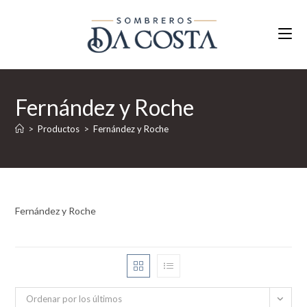
Ir
al
contenido
Fernández y Roche
>
Productos
>
Fernández y Roche
Fernández y Roche
Ordenar por los últimos