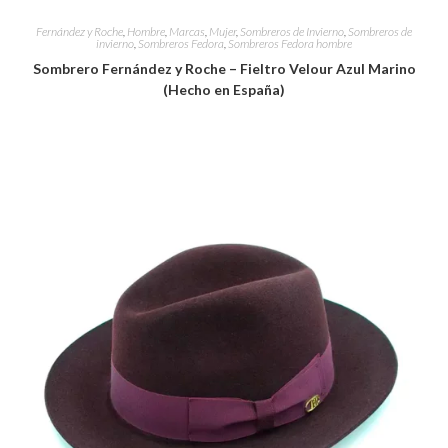
Fernández y Roche
,
Hombre
,
Marcas
,
Mujer
,
Sombreros de Invierno
,
Sombreros de
invierno
,
Sombreros Fedora
,
Sombreros Fedora hombre
Sombrero Fernández y Roche – Fieltro Velour Azul Marino
(Hecho en España)