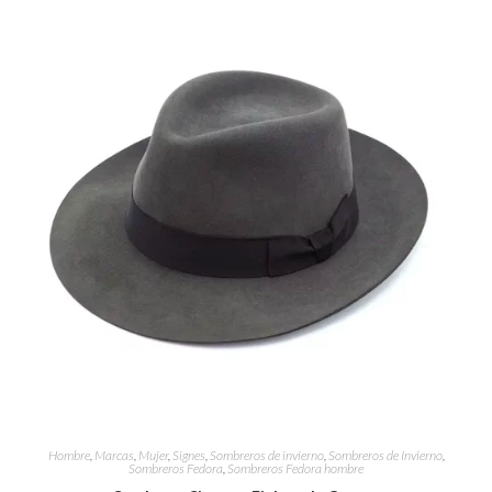
Hombre
,
Marcas
,
Mujer
,
Signes
,
Sombreros de invierno
,
Sombreros de Invierno
,
Sombreros Fedora
,
Sombreros Fedora hombre