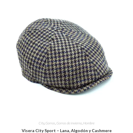
City
,
Gorras
,
Gorras de invierno
,
Hombre
Visera City Sport – Lana, Algodón y Cashmere