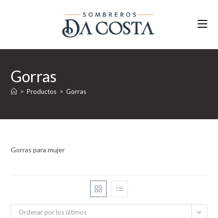
Ir
al
contenido
Gorras
>
Productos
>
Gorras
Gorras para mujer
Ordenar por los últimos