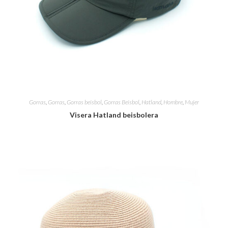
Gorras
,
Gorras
,
Gorras beisbol
,
Gorras Beisbol
,
Hatland
,
Hombre
,
Mujer
Visera Hatland beisbolera