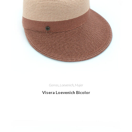
Gorras
,
Loevenich
,
Mujer
Visera Loevenich Bicolor