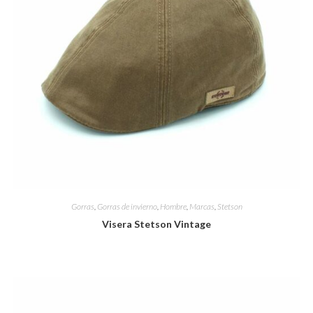
Gorras
,
Gorras de invierno
,
Hombre
,
Marcas
,
Stetson
Visera Stetson Vintage