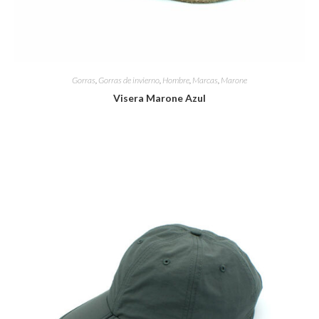
Gorras
,
Gorras de invierno
,
Hombre
,
Marcas
,
Marone
Visera Marone Azul