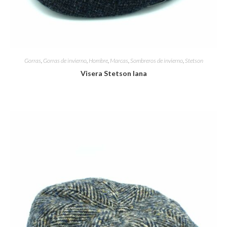
Gorras
,
Gorras de invierno
,
Hombre
,
Marcas
,
Sombreros de invierno
,
Stetson
Visera Stetson lana