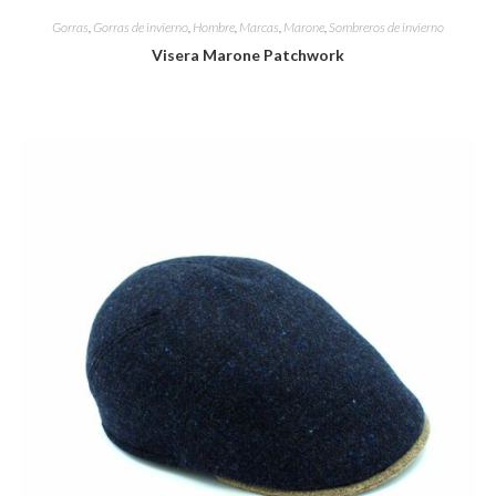
Gorras
,
Gorras de invierno
,
Hombre
,
Marcas
,
Marone
,
Sombreros de invierno
Visera Marone Patchwork