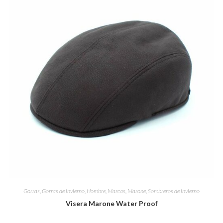
Gorras
,
Gorras de invierno
,
Hombre
,
Marcas
,
Marone
,
Sombreros de invierno
Visera Marone Water Proof