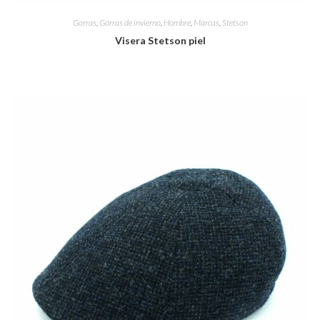
Gorras
,
Gorras de invierno
,
Hombre
,
Marcas
,
Stetson
Visera Stetson piel