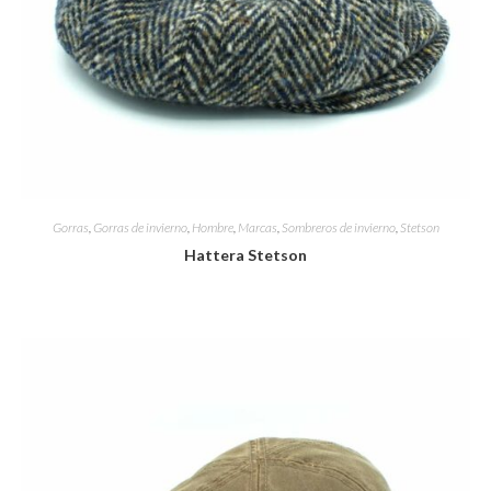
Gorras
,
Gorras de invierno
,
Hombre
,
Marcas
,
Sombreros de invierno
,
Stetson
Hattera Stetson