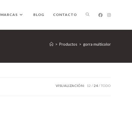
ALTERNAR
MARCAS
BLOG
CONTACTO
BÚSQUEDA
>
Productos
>
gorra multicolor
DE
VISUALIZACIÓN:
12
24
TODO
LA