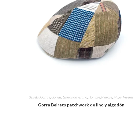
Beirets
,
Gorras
,
Gorras
,
Gorras de verano
,
Hombre
,
Marcas
,
Mujer
,
Viseras
Gorra Beirets patchwork de lino y algodón