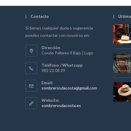
Contacto
Última
Si tienes cualquier duda o sugerencia
puedes contactar con nosotros en:
Dirección
Conde Pallares 9 Bajo | Lugo
Teléfono / Whatsapp
982 23 08 29
Email:
Se
sombrerosdacosta@gmail.com
abre
en
Website:
tu
sombrerosdacosta.es
aplicación