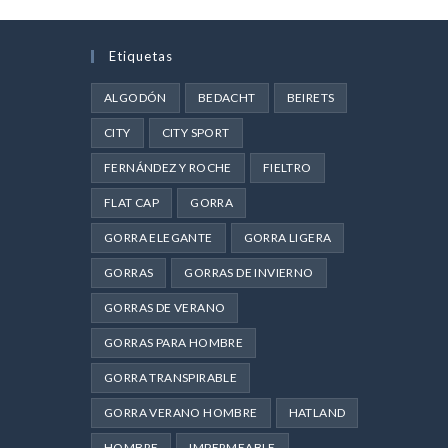
Etiquetas
ALGODÓN
BEDACHT
BEIRETS
CITY
CITY SPORT
FERNÁNDEZ Y ROCHE
FIELTRO
FLAT CAP
GORRA
GORRA ELEGANTE
GORRA LIGERA
GORRAS
GORRAS DE INVIERNO
GORRAS DE VERANO
GORRAS PARA HOMBRE
GORRA TRANSPIRABLE
GORRA VERANO HOMBRE
HATLAND
HOMBRE
IMPERMEABLE