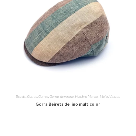
Beirets
,
Gorras
,
Gorras
,
Gorras de verano
,
Hombre
,
Marcas
,
Mujer
,
Viseras
Gorra Beirets de lino multicolor