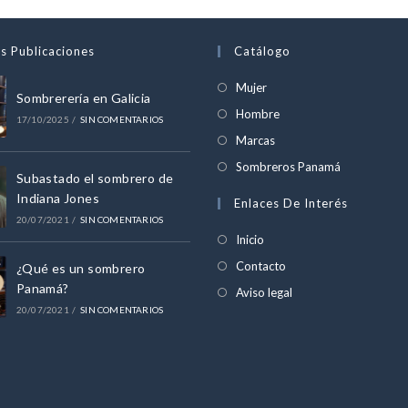
s Publicaciones
Catálogo
Se
Mujer
Sombrerería en Galicia
abre
Se
Hombre
17/10/2025
/
SIN COMENTARIOS
en
abre
Se
Marcas
una
en
abre
Se
Sombreros Panamá
nueva
Subastado el sombrero de
una
en
abre
Indiana Jones
pestaña
Enlaces De Interés
nueva
una
en
20/07/2021
/
SIN COMENTARIOS
pestaña
nueva
una
Inicio
pestaña
nueva
Contacto
¿Qué es un sombrero
pestaña
Panamá?
Aviso legal
20/07/2021
/
SIN COMENTARIOS