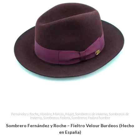
Fernández y Roche
,
Hombre
,
Marcas
,
Mujer
,
Sombreros de invierno
,
Sombreros de
Invierno
,
Sombreros Fedora
,
Sombreros Fedora hombre
Sombrero Fernández y Roche – Fieltro Velour Burdeos (Hecho
en España)