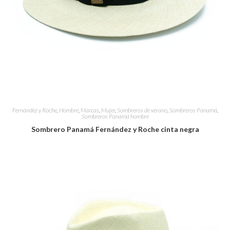
Fernández y Roche
,
Hombre
,
Marcas
,
Mujer
,
Sombreros de verano
,
Sombreros Panamá
,
Sombreros Panamá hombre
Sombrero Panamá Fernández y Roche cinta negra