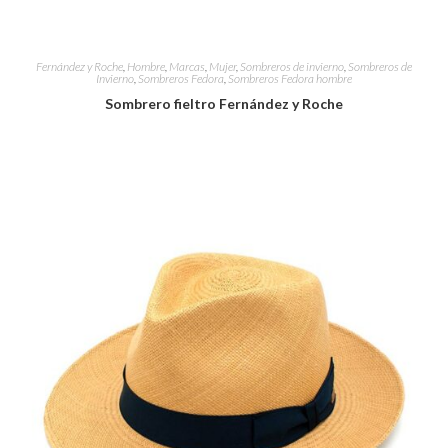
Fernández y Roche
,
Hombre
,
Marcas
,
Mujer
,
Sombreros de invierno
,
Sombreros de
Invierno
,
Sombreros Fedora
,
Sombreros Fedora hombre
Sombrero fieltro Fernández y Roche