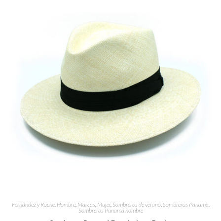
Fernández y Roche
,
Hombre
,
Marcas
,
Mujer
,
Sombreros de verano
,
Sombreros Panamá
,
Sombreros Panamá hombre