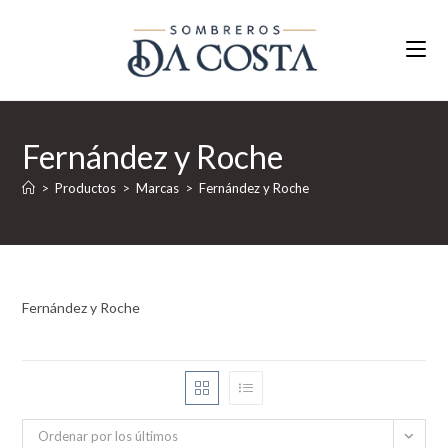
Ir
al
contenido
Fernández y Roche
>
Productos
>
Marcas
>
Fernández y Roche
Fernández y Roche
Ordenar por los últimos