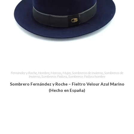
Fernández y Roche
,
Hombre
,
Marcas
,
Mujer
,
Sombreros de invierno
,
Sombreros de
Invierno
,
Sombreros Fedora
,
Sombreros Fedora hombre
Sombrero Fernández y Roche – Fieltro Velour Azul Marino
(Hecho en España)