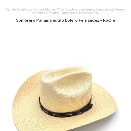
Fernández y Roche
,
Hombre
,
Marcas
,
Mujer
,
Sombreros de verano
,
Sombreros de Verano
,
Sombreros Panamá
,
Sombreros Panamá hombre
Sombrero Panamá estilo bolero Fernández y Roche