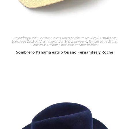
Fernández y Roche
,
Hombre
,
Marcas
,
Mujer
,
Sombreros cowboy / australianos
,
Sombreros Cowboy / Australianos
,
Sombreros de verano
,
Sombreros de Verano
,
Sombreros Panamá
,
Sombreros Panamá hombre
Sombrero Panamá estilo tejano Fernández y Roche