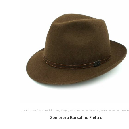
Borsalino
,
Hombre
,
Marcas
,
Mujer
,
Sombreros de invierno
,
Sombreros de Inviern
Sombrero Borsalino Fieltro