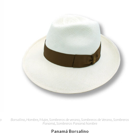
o
Borsalino
,
Hombre
,
Mujer
,
Sombreros de verano
,
Sombreros de Verano
,
Sombreros
Panamá
,
Sombreros Panamá hombre
Panamá Borsalino