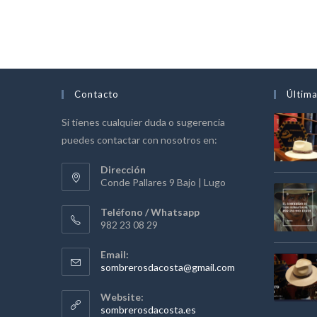
Contacto
Última
Si tienes cualquier duda o sugerencia
puedes contactar con nosotros en:
Dirección
Conde Pallares 9 Bajo | Lugo
Teléfono / Whatsapp
982 23 08 29
Email:
Se
sombrerosdacosta@gmail.com
abre
en
Website:
tu
sombrerosdacosta.es