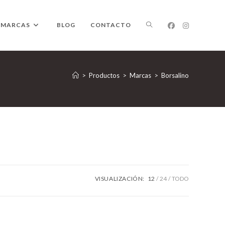
ALTERNAR
MARCAS
BLOG
CONTACTO
BÚSQUEDA
>
Productos
>
Marcas
>
Borsalino
DE
LA
VISUALIZACIÓN:
12
24
TODO