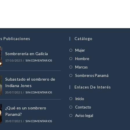
s Publicaciones
Catálogo
Se
Mujer
Sombrerería en Galicia
abre
Se
Hombre
17/10/2025
/
SIN COMENTARIOS
en
abre
Se
Marcas
una
en
abre
Se
Sombreros Panamá
nueva
Subastado el sombrero de
una
en
abre
Indiana Jones
pestaña
Enlaces De Interés
nueva
una
en
20/07/2021
/
SIN COMENTARIOS
pestaña
nueva
una
Inicio
pestaña
nueva
Contacto
¿Qué es un sombrero
pestaña
Panamá?
Aviso legal
20/07/2021
/
SIN COMENTARIOS